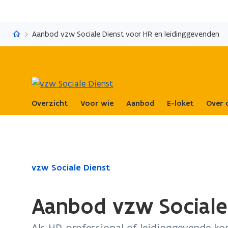
vzw Sociale Dienst
Aanbod vzw Sociale Dienst voor HR en leidinggevenden
Overzicht
Voor wie
Aanbod
E-loket
Over 
Gedaan
vzw Sociale Dienst
met
laden.
Aanbod vzw Sociale
U
bevindt
Als HR-professional of leidinggevende ko