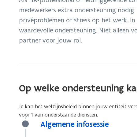
zich
medewerkers extra ondersteuning nodig h
op:
privéproblemen of stress op het werk. In 
Aanbod
vzw
waardevolle ondersteuning. Niet alleen v
Sociale
partner voor jouw rol.
Dienst
voor
HR
en
leidinggevenden
Op welke ondersteuning ka
Je kan het welzijnsbeleid binnen jouw entiteit ver
voor 1 van onderstaande diensten.
Algemene infosessie