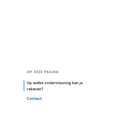
s
t
e
r
OP DEZE PAGINA
Op welke ondersteuning kan je
rekenen?
Contact