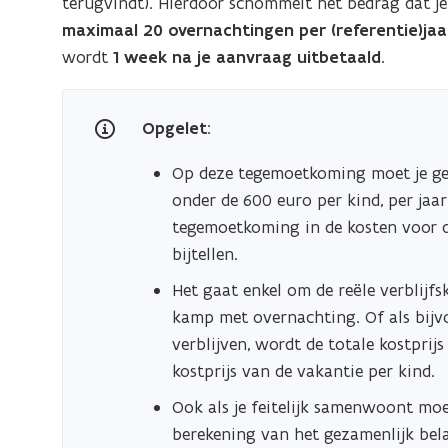
terugvindt). Hierdoor schommelt het bedrag dat je
maximaal 20 overnachtingen per (referentie)jaar
wordt
1 week na je aanvraag uitbetaald
.
Opgelet
:
Op deze tegemoetkoming moet je gee
onder de 600 euro per kind, per jaar 
tegemoetkoming in de kosten voor 
bijtellen.
Het gaat enkel om de reële verblijfsk
kamp met overnachting. Of als bijv
verblijven, wordt de totale kostprij
kostprijs van de vakantie per kind.
Ook als je feitelijk samenwoont moe
berekening van het gezamenlijk bel