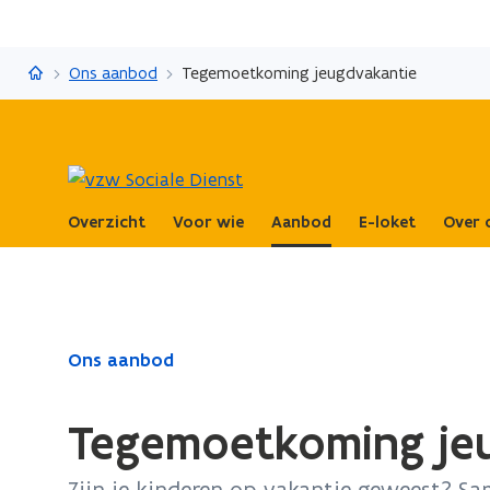
vzw Sociale Dienst
Ons aanbod
Tegemoetkoming jeugdvakantie
Overzicht
Voor wie
Aanbod
E-loket
Over 
Gedaan
Ons aanbod
met
laden.
Tegemoetkoming je
U
bevindt
Zijn je kinderen op vakantie geweest? Sa