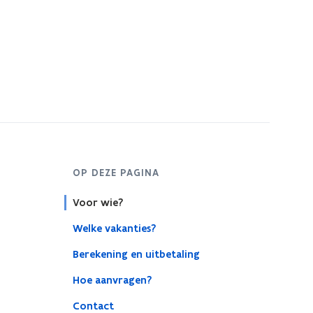
s
t
e
r
OP DEZE PAGINA
Voor wie?
Welke vakanties?
Berekening en uitbetaling
Hoe aanvragen?
Contact