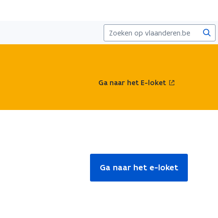
Zoe
o
Ga naar het E-loket
p
e
n
t
i
n
n
i
e
Ga naar het e-loket
u
w
v
e
n