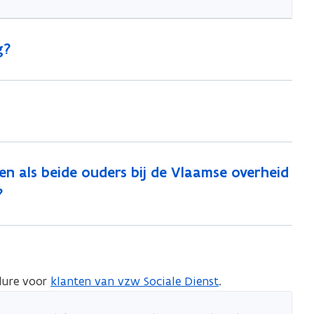
g?
 als beide ouders bij de Vlaamse overheid
?
dure voor
klanten van vzw Sociale Dienst
.