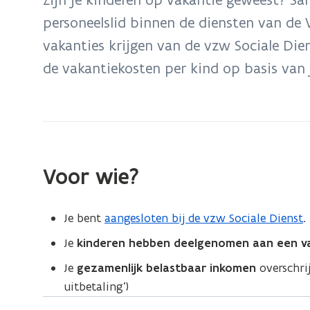
zich
personeelslid binnen de diensten van d
op:
vakanties krijgen van de vzw Sociale Dien
Tegemoetkoming
jeugdvakantie
de vakantiekosten per kind op basis van j
Voor wie?
Je bent
aangesloten bij de vzw Sociale Dienst
.
Je
kinderen hebben deelgenomen aan een v
Je
gezamenlijk belastbaar
inkomen
overschrij
uitbetaling’)