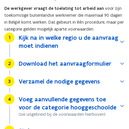
De werkgever vraagt de toelating tot arbeid aan
voor zijn
toekomstige buitenlandse werknemer die maximaal 90 dagen
in België komt werken. Dat gebeurt in één procedure, maar per
categorie gelden mogelijk aparte voorwaarden.
Kijk na in welke regio u de aanvraag
Stap
1
moet indienen
Download het aanvraagformulier
Stap
2
Verzamel de nodige gegevens
Stap
3
Voeg aanvullende gegevens toe
Stap
4
voor de categorie hooggeschoolde
(zie uitgebreid bij de voorwaarden hierboven)