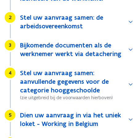
Stel uw aanvraag samen: de
Stap
2
arbeidsovereenkomst
Bijkomende documenten als de
Stap
3
werknemer werkt via detachering
Stel uw aanvraag samen:
Stap
4
aanvullende gegevens voor de
categorie hooggeschoolde
(zie uitgebreid bij de voorwaarden hierboven)
Dien uw aanvraag in via het uniek
Stap
5
loket - Working in Belgium