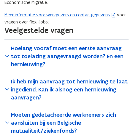
Economische Migratie.
i
n
Meer informatie voor werkgevers en contactgegevens
voor
(
n
vragen over flexi-jobs:
b
i
Veelgestelde vragen
e
e
s
u
t
w
Hoelang vooraf moet een eerste aanvraag
a
v
tot toelating aangevraagd worden? En een
n
e
hernieuwing?
d
n
o
s
p
Ik heb mijn aanvraag tot hernieuwing te laat
t
e
ingediend. Kan ik alsnog een hernieuwing
e
n
aanvragen?
r
t
)
i
Moeten gedetacheerde werknemers zich
n
n
aansluiten bij een Belgische
i
mutualiteit/ziekenfonds?