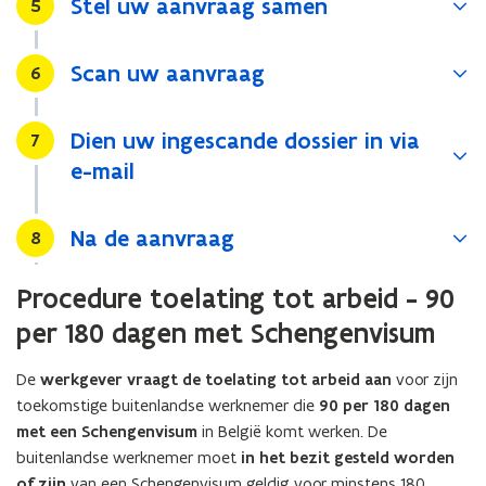
Stel uw aanvraag samen
Stap
5
Scan uw aanvraag
Stap
6
Dien uw ingescande dossier in via
Stap
7
e-mail
Na de aanvraag
Stap
8
Procedure toelating tot arbeid - 90
per 180 dagen met Schengenvisum
De
werkgever vraagt de toelating tot arbeid aan
voor zijn
toekomstige buitenlandse werknemer die
90 per 180 dagen
met een Schengenvisum
in België komt werken. De
buitenlandse werknemer moet
in het bezit gesteld worden
of zijn
van een Schengenvisum geldig voor minstens 180