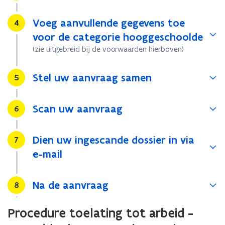
Voeg aanvullende gegevens toe
Stap
4
voor de categorie hooggeschoolde
(zie uitgebreid bij de voorwaarden hierboven)
Stel uw aanvraag samen
Stap
5
Scan uw aanvraag
Stap
6
Dien uw ingescande dossier in via
Stap
7
e-mail
Na de aanvraag
Stap
8
Procedure toelating tot arbeid -