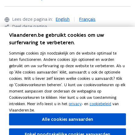
e
u
w
Lees deze pagina in:
English
Français
v
Deel deze pagina
e
Vlaanderen.be gebruikt cookies om uw
F
L
K
n
surfervaring te verbeteren.
a
i
o
s
c
n
p
Contact
Sommige cookies zijn noodzakelijk om de website optimaal te
t
e
k
i
laten functioneren. Andere cookies zijn optioneel en worden
e
b
e
e
gebruikt om uw surfervaring op deze website te verbeteren. Als u
r
o
d
e
op 'Alle cookies aanvaarden' klikt, aanvaardt u ook de optionele
)
Team arbeidskaarten
cookies. Wilt u liever zelf kiezen welke cookies u aanvaardt? Klik
o
i
r
op 'Cookievoorkeuren beheren'. U kunt uw cookievoorkeuren op elk
k
n
l
contactformulier
moment aanpassen door onderaan de webpagina op
o
o
i
Cookievoorkeuren te klikken. Hier kunt u ook uw toestemming
tel.: 02 553 43 00
p
p
n
intrekken. Meer info leest u in het
privacy
- en
cookiebeleid
van
e
e
k
Vlaanderen.be.
Voor
vragen over verblijfsrecht
neemt u contact op met
n
n
n
Alle cookies aanvaarden
de
Dienst Vreemdelingenzaken
of
Agentschap Integratie
t
t
a
en Inburgering
.
i
i
a
Enkel noodzakelijke cookies aanvaarden