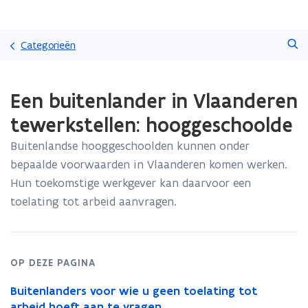
Overslaan
Zoeken
en
Categorieën
naar
de
Gedaan
inhoud
Een buitenlander in Vlaanderen
met
gaan
laden.
tewerkstellen: hooggeschoolde
U
bevindt
Buitenlandse hooggeschoolden kunnen onder
zich
bepaalde voorwaarden in Vlaanderen komen werken.
op:
Een
Hun toekomstige werkgever kan daarvoor een
buitenlander
toelating tot arbeid aanvragen.
in
Vlaanderen
tewerkstellen:
hooggeschoolde
OP DEZE PAGINA
Buitenlanders voor wie u geen toelating tot
arbeid hoeft aan te vragen