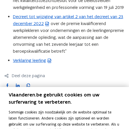
het kwaliteitstoezichtbesluit voor de beleidsvelden
b
e
t
n
a
werkgelegenheid en professionele vorming van 19 juli 2019
e
n
e
t
n
s
t
Decreet tot wijziging van artikel 2 van het decreet van 23
r
i
(
d
t
i
december 2022
)
over de premie kwalificerend
n
P
o
a
n
werkplekleren voor ondernemingen en de leerlingenpremie
n
D
p
n
n
alternerende opleiding, wat de aanpassing aan de
i
F
e
d
i
omvorming van het zevende leerjaar tot een
e
b
n
o
e
beroepskwalificatie betreft”
u
e
t
p
u
w
s
Verklaring leerling
i
(
e
w
v
t
n
P
n
v
e
a
n
D
Deel deze pagina
t
e
n
n
i
F
i
n
F
L
K
s
d
e
b
n
s
a
i
o
t
o
Vlaanderen.be gebruikt cookies om uw
u
e
n
t
c
n
p
e
p
Contact
surfervaring te verbeteren.
w
s
i
e
e
k
i
r
e
v
t
e
r
Sommige cookies zijn noodzakelijk om de website optimaal te
b
e
e
)
n
e
a
u
)
laten functioneren. Andere cookies zijn optioneel en worden
o
d
e
t
n
n
gebruikt om uw surfervaring op deze website te verbeteren. Als u
Team kwalificerend werkplekleren
w
o
i
r
i