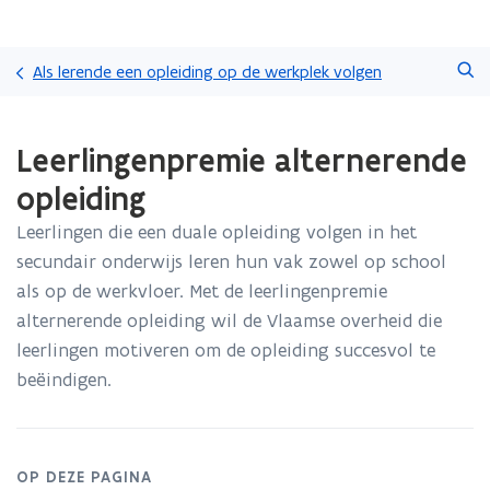
Overslaan
Zoeken
en
Als lerende een opleiding op de werkplek volgen
naar
de
Gedaan
inhoud
Leerlingenpremie alternerende
met
gaan
laden.
opleiding
U
bevindt
Leerlingen die een duale opleiding volgen in het
zich
secundair onderwijs leren hun vak zowel op school
op:
Leerlingenpremie
als op de werkvloer. Met de leerlingenpremie
alternerende
alternerende opleiding wil de Vlaamse overheid die
opleiding
leerlingen motiveren om de opleiding succesvol te
beëindigen.
OP DEZE PAGINA