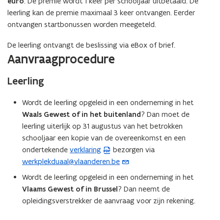
euro
. De premie wordt 1 keer per schooljaar uitbetaald. De
leerling kan de premie maximaal 3 keer ontvangen. Eerder
ontvangen startbonussen worden meegeteld.
De leerling ontvangt de beslissing via eBox of brief.
Aanvraagprocedure
Leerling
Wordt de leerling opgeleid in een onderneming in het
Waals Gewest of in het buitenland
? Dan moet de
leerling uiterlijk op 31 augustus van het betrokken
schooljaar een kopie van de overeenkomst en een
ondertekende
verklaring
bezorgen via
(
werkplekduaal@vlaanderen.be
(
P
o
D
Wordt de leerling opgeleid in een onderneming in het
p
F
Vlaams Gewest of in Brussel
? Dan neemt de
e
b
opleidingsverstrekker de aanvraag voor zijn rekening.
n
e