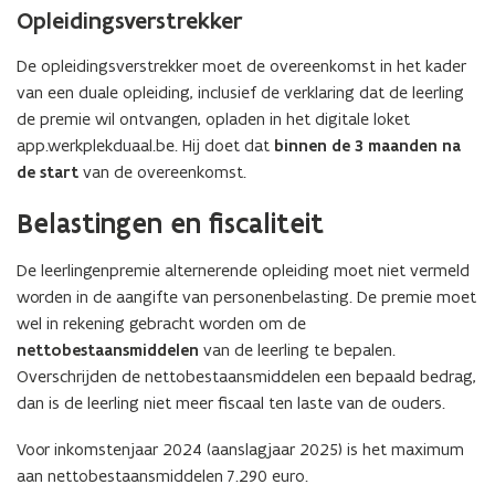
t
s
Opleidingsverstrekker
i
t
n
a
De opleidingsverstrekker moet de overeenkomst in het kader
u
n
van een duale opleiding, inclusief de verklaring dat de leerling
w
d
de premie wil ontvangen, opladen in het digitale loket
e
o
app.werkplekduaal.be. Hij doet dat
binnen de 3 maanden na
-
p
de start
van de overeenkomst.
m
e
a
n
Belastingen en fiscaliteit
i
t
l
i
De leerlingenpremie alternerende opleiding moet niet vermeld
a
n
worden in de aangifte van personenbelasting. De premie moet
p
n
wel in rekening gebracht worden om de
p
i
nettobestaansmiddelen
van de leerling te bepalen.
l
e
Overschrijden de nettobestaansmiddelen een bepaald bedrag,
i
u
dan is de leerling niet meer fiscaal ten laste van de ouders.
c
w
Voor inkomstenjaar 2024 (aanslagjaar 2025) is het maximum
a
v
aan nettobestaansmiddelen 7.290 euro.
t
e