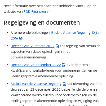
i
n
Meer informatie over nettobestaansmiddelen vindt u op de
e
s
website van
FOD Financiën
.
(
)
t
o
e
Regelgeving en documenten
p
r
e
)
Alternerende opleidingen:
Besluit Vlaamse Regering 10 juni
(
n
2016
P
t
D
Decreet van 25 maart 2022
i
tot regeling van bepaalde
(
F
aspecten van duale opleidingen in het
n
b
b
volwassenenonderwijs
n
e
e
i
s
Decreet van 23 december 2022
over de premie
(
s
e
t
Kwalificerend werkplekleren voor ondernemingen en de
P
t
u
a
Leerlingenpremie alternerende opleiding
D
a
w
n
F
Besluit van de Vlaamse Regering
tot uitvoering van het
(
n
v
d
b
decreet van 23 december 2022 betreffende de premie
P
d
e
o
e
kwalificerend werkplekleren voor ondernemingen en de
D
o
n
p
s
leerlingenpremie alternerende opleiding en wijziging van
F
p
s
e
t