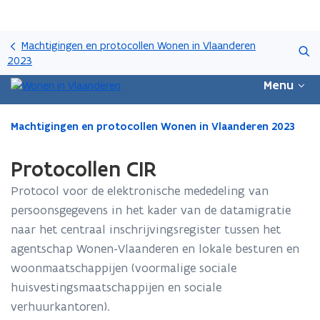
Overslaan
Zoeken
en
Machtigingen en protocollen Wonen in Vlaanderen
naar
2023
de
Menu
inhoud
gaan
Gedaan
Machtigingen en protocollen Wonen in Vlaanderen 2023
met
laden.
Protocollen CIR
U
bevindt
Protocol voor de elektronische mededeling van
zich
persoonsgegevens in het kader van de datamigratie
op:
naar het centraal inschrijvingsregister tussen het
Protocollen
CIR
agentschap Wonen-Vlaanderen en lokale besturen en
woonmaatschappijen (voormalige sociale
huisvestingsmaatschappijen en sociale
verhuurkantoren).