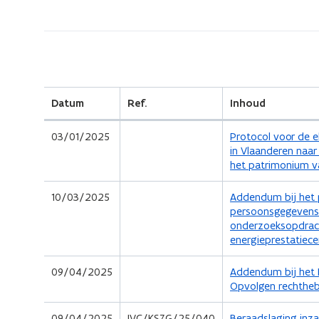
zich
op:
Machtigingen
en
(Scroll
(Scroll
protocollen
links)
rechts)
Datum
Ref.
Inhoud
Wonen
in
(
03/01/2025
Protocol voor de 
Vlaanderen
P
in Vlaanderen naar
2025
D
het patrimonium 
F
b
(
10/03/2025
Addendum bij het 
e
P
persoonsgegevens 
s
D
onderzoeksopdrac
t
F
energieprestatiece
a
b
n
e
(
09/04/2025
Addendum bij het
d
s
P
Opvolgen rechthe
o
t
D
p
a
F
(
09/04/2025
IVC/KSZG/25/040
Beraadslaging inz