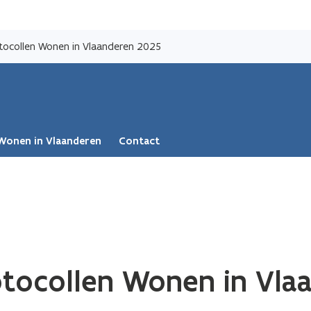
Overslaan
en
tocollen Wonen in Vlaanderen 2025
naar
de
inhoud
gaan
Wonen in Vlaanderen
Contact
otocollen Wonen in Vla