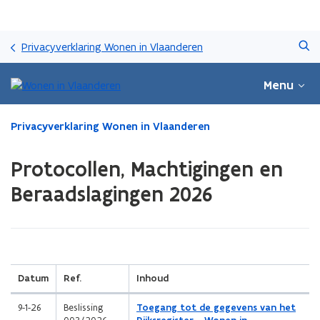
Overslaan
Zoeken
en
Privacyverklaring Wonen in Vlaanderen
naar
de
Menu
inhoud
gaan
Gedaan
Privacyverklaring Wonen in Vlaanderen
met
laden.
Protocollen, Machtigingen en
U
bevindt
Beraadslagingen 2026
zich
op:
Protocollen,
Machtigingen
en
(Scroll
(Scroll
Beraadslagingen
Datum
Ref.
Inhoud
links)
rechts)
2026
(
9-1-26
Beslissing
Toegang tot de gegevens van het
P