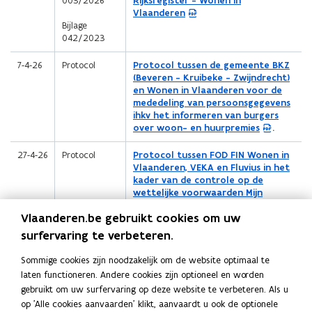
003/2026
Rijksregister - Wonen in
D
Vlaanderen
F
Bijlage
b
042/2023
e
s
(
7-4-26
Protocol
Protocol tussen de gemeente BKZ
t
P
(Beveren - Kruibeke - Zwijndrecht)
a
D
en Wonen in Vlaanderen voor de
n
F
mededeling van persoonsgegevens
d
b
ihkv het informeren van burgers
o
e
over woon- en huurpremies
.
p
s
e
t
(
27-4-26
Protocol
Protocol tussen FOD FIN Wonen in
n
a
P
Vlaanderen, VEKA en Fluvius in het
t
n
D
kader van de controle op de
i
d
F
wettelijke voorwaarden Mijn
n
o
b
VerbouwPremie.
n
p
Vlaanderen.be gebruikt cookies om uw
e
i
e
s
(
18-6-26
Beraadslaging
Beraadslaging aangaande de
surfervaring te verbeteren.
e
n
t
P
Mededeling van Gegevens van
u
t
a
D
26/102
Wonen in Vlaanderen aan de VUB
Sommige cookies zijn noodzakelijk om de website optimaal te
w
i
n
F
26 . 102 . N170
laten functioneren. Andere cookies zijn optioneel en worden
v
n
d
b
e
gebruikt om uw surfervaring op deze website te verbeteren. Als u
n
o
e
n
i
op 'Alle cookies aanvaarden' klikt, aanvaardt u ook de optionele
p
s