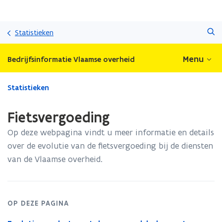
Overslaan
Zoeken
en
Statistieken
naar
de
Menu
Bedrijfsinformatie Vlaamse overheid
inhoud
gaan
Gedaan
Statistieken
met
laden.
Fietsvergoeding
U
bevindt
Op deze webpagina vindt u meer informatie en details
zich
over de evolutie van de fietsvergoeding bij de diensten
op:
van de Vlaamse overheid.
Fietsvergoeding
OP DEZE PAGINA