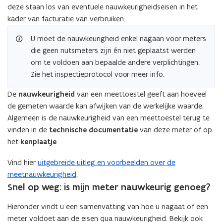
deze staan los van eventuele nauwkeurigheidseisen in het
b
kader van facturatie van verbruiken.
e
s
U moet de nauwkeurigheid enkel nagaan voor meters
t
die geen nutsmeters zijn én niet geplaatst werden
a
om te voldoen aan bepaalde andere verplichtingen.
n
Zie het inspectieprotocol voor meer info.
d
o
De
nauwkeurigheid
van een meettoestel geeft aan hoeveel
p
de gemeten waarde kan afwijken van de werkelijke waarde.
e
Algemeen is de nauwkeurigheid van een meettoestel terug te
n
vinden in de
technische documentatie
van deze meter of op
t
het
kenplaatje
.
i
Vind hier
uitgebreide uitleg en voorbeelden over de
n
meetnauwkeurigheid
.
n
Snel op weg: is mijn meter nauwkeurig genoeg?
i
e
Hieronder vindt u een samenvatting van hoe u nagaat of een
u
meter voldoet aan de eisen qua nauwkeurigheid. Bekijk ook