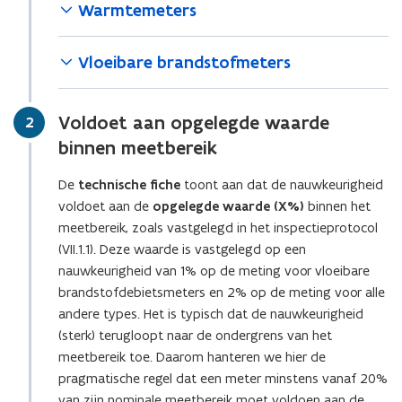
Warmtemeters
Vloeibare brandstofmeters
Voldoet aan opgelegde waarde
Stap
2
binnen meetbereik
De
technische fiche
toont aan dat de nauwkeurigheid
voldoet aan de
opgelegde waarde (X%)
binnen het
meetbereik, zoals vastgelegd in het inspectieprotocol
(VII.1.1). Deze waarde is vastgelegd op een
nauwkeurigheid van 1% op de meting voor vloeibare
brandstofdebietsmeters en 2% op de meting voor alle
andere types. Het is typisch dat de nauwkeurigheid
(sterk) terugloopt naar de ondergrens van het
meetbereik toe. Daarom hanteren we hier de
pragmatische regel dat een meter minstens vanaf 20%
van zijn nominale meetbereik moet voldoen aan de