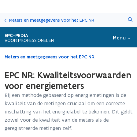
Overslaan
Zoeken
en
Meters en meetgegevens voor het EPC NR
naar
de
EPC-PEDIA
Menu
inhoud
VOOR PROFESSIONELEN
gaan
Gedaan
Meters en meetgegevens voor het EPC NR
met
laden.
EPC NR: Kwaliteitsvoorwaarden
U
bevindt
voor energiemeters
zich
Bij een methode gebaseerd op energiemetingen is de
op:
EPC
kwaliteit van de metingen cruciaal om een correcte
NR:
inschatting van het energielabel te bekomen. Dit geldt
Kwaliteitsvoorwaarden
zowel voor de kwaliteit van de meters als de
voor
energiemeters
geregistreerde metingen zelf.