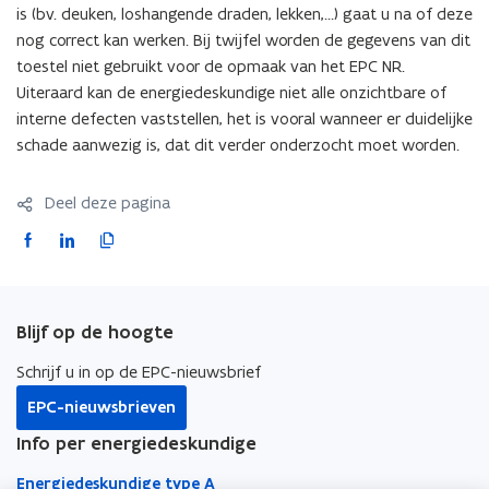
is (bv. deuken, loshangende draden, lekken,…) gaat u na of deze
nog correct kan werken. Bij twijfel worden de gegevens van dit
toestel niet gebruikt voor de opmaak van het EPC NR.
Uiteraard kan de energiedeskundige niet alle onzichtbare of
interne defecten vaststellen, het is vooral wanneer er duidelijke
schade aanwezig is, dat dit verder onderzocht moet worden.
Deel deze pagina
F
L
K
a
i
o
c
n
p
e
k
i
Blijf op de hoogte
b
e
e
o
d
e
Schrijf u in op de EPC-nieuwsbrief
o
i
r
EPC-nieuwsbrieven
k
n
l
Info per energiedeskundige
o
o
i
p
p
n
Energiedeskundige type A