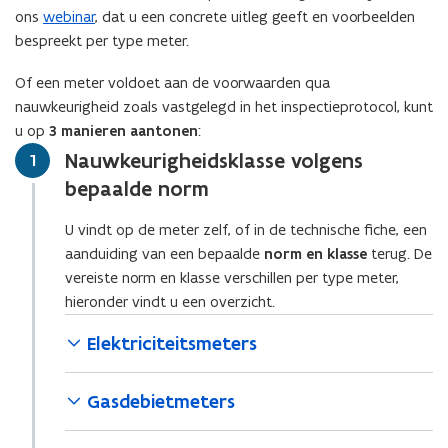
w
ons
webinar
, dat u een concrete uitleg geeft en voorbeelden
v
bespreekt per type meter.
e
n
Of een meter voldoet aan de voorwaarden qua
s
nauwkeurigheid zoals vastgelegd in het inspectieprotocol, kunt
t
u op
3 manieren aantonen
:
e
Nauwkeurigheidsklasse volgens
Stap
1
r
bepaalde norm
)
U vindt op de meter zelf, of in de technische fiche, een
aanduiding van een bepaalde
norm en klasse
terug. De
vereiste norm en klasse verschillen per type meter,
hieronder vindt u een overzicht.
Elektriciteitsmeters
Gasdebietmeters