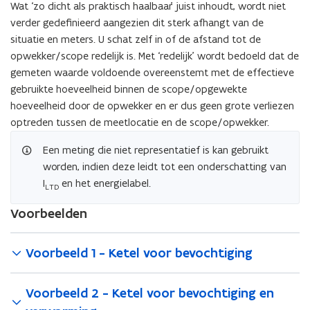
Wat ‘zo dicht als praktisch haalbaar’ juist inhoudt, wordt niet
n
verder gedefinieerd aangezien dit sterk afhangt van de
i
situatie en meters. U schat zelf in of de afstand tot de
e
opwekker/scope redelijk is. Met ‘redelijk’ wordt bedoeld dat de
u
gemeten waarde voldoende overeenstemt met de effectieve
w
gebruikte hoeveelheid binnen de scope/opgewekte
v
hoeveelheid door de opwekker en er dus geen grote verliezen
e
optreden tussen de meetlocatie en de scope/opwekker.
n
s
Een meting die niet representatief is kan gebruikt
t
worden, indien deze leidt tot een onderschatting van
e
I
en het energielabel.
LTD
r
Voorbeelden
)
Voorbeeld 1 - Ketel voor bevochtiging
Voorbeeld 2 - Ketel voor bevochtiging en