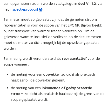
een opgemeten stroom worden vastgelegd in
deel VII.1.2.
van
het
inspectieprotocol
.
(
P
Een meter moet zo geplaatst zijn dat de gemeten stroom
D
representatief is voor de scope van het EPC NR. Bijvoorbeeld:
F
bij het transport van warmte treden verliezen op. Om de
b
geleverde warmte, inclusief de verliezen op de site, te meten
e
moet de meter zo dicht mogelijk bij de opwekker geplaatst
s
worden.
t
a
Een meting wordt verondersteld als
representatief
voor de
n
scope wanneer:
d
o
de meting voor een
opwekker
zo dicht als praktisch
p
haalbaar bij de opwekker gebeurt
e
de meting van een
inkomende of geëxporteerde
n
stroom
zo dicht als praktisch haalbaar bij de grens van de
t
scope geplaatst wordt.
i
n