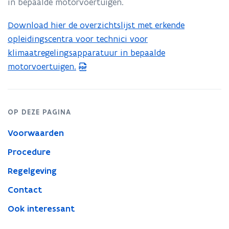
in bepaalde motorvoertuigen.
motorvoertuigen
Download hier de overzichtslijst met erkende
(
opleidingscentra voor technici voor
P
klimaatregelingsapparatuur in bepaalde
D
motorvoertuigen.
F
b
e
s
OP DEZE PAGINA
t
Voorwaarden
a
n
Procedure
d
Regelgeving
o
Contact
p
e
Ook interessant
n