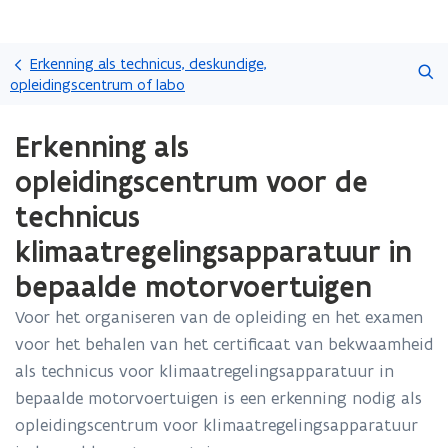
Overslaan
Zoeken
en
Erkenning als technicus, deskundige,
naar
opleidingscentrum of labo
de
Gedaan
inhoud
Erkenning als
met
gaan
laden.
opleidingscentrum voor de
U
bevindt
technicus
zich
klimaatregelingsapparatuur in
op:
Erkenning
bepaalde motorvoertuigen
als
opleidingscentrum
Voor het organiseren van de opleiding en het examen
voor
voor het behalen van het certificaat van bekwaamheid
de
technicus
als technicus voor klimaatregelingsapparatuur in
klimaatregelingsapparatuur
bepaalde motorvoertuigen is een erkenning nodig als
in
opleidingscentrum voor klimaatregelingsapparatuur
bepaalde