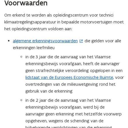
Voorwaarden
t
i
Om erkend te worden als opleidingscentrum voor technici
n
klimaatregelingsapparatuur in bepaalde motorvoertuigen moet
n
het opleidingscentrum voldoen aan:
i
e
algemene erkenningsvoorwaarden
die gelden voor alle
(
erkenningen leefmilieu
u
o
p
w
in de 3 jaar die de aanvraag van het Vlaamse
e
v
erkenningsbewijs voorafgaan, heeft de aanvrager
n
geen strafrechtelijke veroordeling opgelopen in een
e
t
lidstaat van de Europees Economische Ruimte
, voor
n
i
overtredingen van de milieuwetgeving rond het
s
n
gebruik van de erkenning
t
n
in de 2 jaar die de aanvraag van het Vlaamse
e
i
erkenningsbewijs voorafgaan, werd bij de
r
e
aanvrager geen erkenning met hetzelfde voorwerp
u
)
opgeheven, wegens de schending van de
w
bijbehorende verplichtingen van die erkenning.