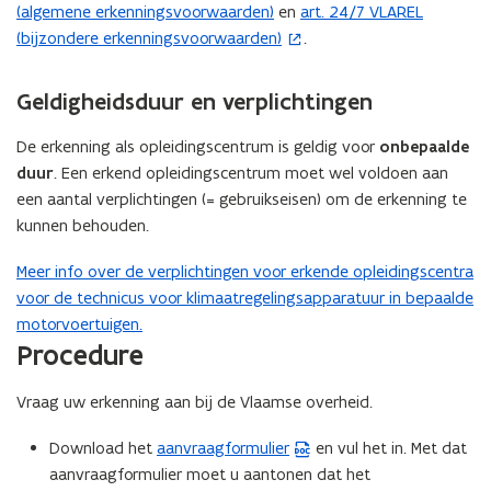
(algemene erkenningsvoorwaarden)
en
art. 24/7 VLAREL
(
(bijzondere erkenningsvoorwaarden)
.
o
p
e
Geldigheidsduur en verplichtingen
n
t
De erkenning als opleidingscentrum is geldig voor
onbepaalde
i
duur
. Een erkend opleidingscentrum moet wel voldoen aan
n
een aantal verplichtingen (= gebruikseisen) om de erkenning te
n
kunnen behouden.
i
Meer info over de verplichtingen voor erkende opleidingscentra
e
voor de technicus voor klimaatregelingsapparatuur in bepaalde
u
motorvoertuigen.​​​​​​
w
Procedure
v
e
Vraag uw erkenning aan bij de Vlaamse overheid.
n
s
Download het
aanvraagformulier
en vul het in. Met dat
(
t
aanvraagformulier moet u aantonen dat het
W
e