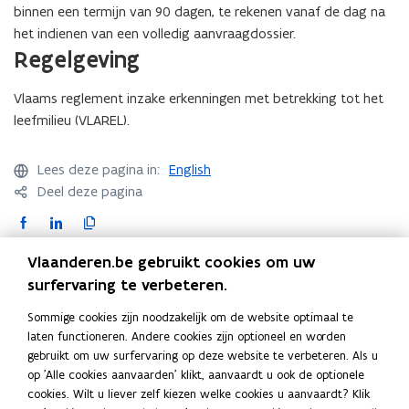
binnen een termijn van 90 dagen, te rekenen vanaf de dag na
e
het indienen van een volledig aanvraagdossier.
u
Regelgeving
w
v
Vlaams reglement inzake erkenningen met betrekking tot het
e
leefmilieu (VLAREL).
n
s
Lees deze pagina in:
t
English
Deel deze pagina
e
r
F
L
K
)
a
i
o
Vlaanderen.be gebruikt cookies om uw
c
n
p
Contact
surfervaring te verbeteren.
e
k
i
b
e
e
Sommige cookies zijn noodzakelijk om de website optimaal te
o
d
e
laten functioneren. Andere cookies zijn optioneel en worden
Vraag over de inhoud op deze pagina? Stel uw vraag via
o
i
r
gebruikt om uw surfervaring op deze website te verbeteren. Als u
het
contactformulier van het Vlaams Energie- en
(
k
n
l
op 'Alle cookies aanvaarden' klikt, aanvaardt u ook de optionele
Klimaatagentschap
.
o
cookies. Wilt u liever zelf kiezen welke cookies u aanvaardt? Klik
o
o
i