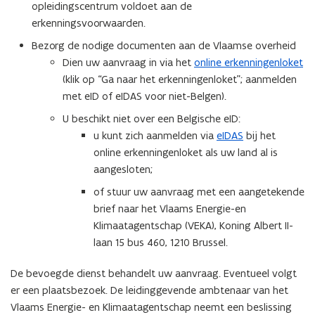
opleidingscentrum voldoet aan de
o
r
erkenningsvoorwaarden.
r
)
d
Bezorg de nodige documenten aan de Vlaamse overheid
b
Dien uw aanvraag in via het
online erkenningenloket
e
(klik op “Ga naar het erkenningenloket”; aanmelden
s
met eID of eIDAS voor niet-Belgen).
t
U beschikt niet over een Belgische eID:
a
u kunt zich aanmelden via
eIDAS
bij het
n
online erkenningenloket als uw land al is
d
aangesloten;
o
of stuur uw aanvraag met een aangetekende
p
brief naar het Vlaams Energie-en
e
Klimaatagentschap (VEKA), Koning Albert II-
n
laan 15 bus 460, 1210 Brussel.
t
i
De bevoegde dienst behandelt uw aanvraag. Eventueel volgt
n
er een plaatsbezoek. De leidinggevende ambtenaar van het
n
Vlaams Energie- en Klimaatagentschap neemt een beslissing
i