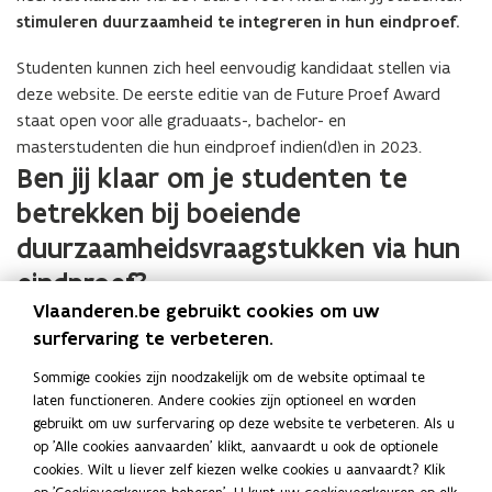
stimuleren duurzaamheid te integreren in hun eindproef.
Studenten kunnen zich heel eenvoudig kandidaat stellen via
deze website. De eerste editie van de Future Proef Award
staat open voor alle graduaats-, bachelor- en
masterstudenten die hun eindproef indien(d)en in 2023.
Ben jij klaar om je studenten te
betrekken bij boeiende
duurzaamheidsvraagstukken via hun
eindproef?
Vlaanderen.be gebruikt cookies om uw
Om je te
ondersteunen
in het begeleiden van eindproeven
surfervaring te verbeteren.
gericht op duurzaamheid, bieden we het online leerpad
Sommige cookies zijn noodzakelijk om de website optimaal te
‘Lesgeven voor en over duurzaamheid’
aan. Hou ook de
(
laten functioneren. Andere cookies zijn optioneel en worden
website van Duurzaam Educatiepunt in het oog voor nieuwe
o
gebruikt om uw surfervaring op deze website te verbeteren. Als u
initiatieven of abonneer je op
de Omslag.
Je kan ook
p
(
op 'Alle cookies aanvaarden' klikt, aanvaardt u ook de optionele
gebruik maken van
deze inspiratiepagina
voor bijkomende
e
o
cookies. Wilt u liever zelf kiezen welke cookies u aanvaardt? Klik
ideeën.
n
p