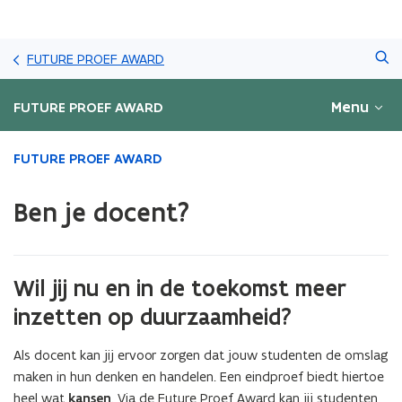
Overslaan
Zoeken
en
FUTURE PROEF AWARD
naar
de
Menu
FUTURE PROEF AWARD
inhoud
gaan
Gedaan
FUTURE PROEF AWARD
met
laden.
Ben je docent?
U
bevindt
zich
op:
Wil jij nu en in de toekomst meer
Ben
je
inzetten op duurzaamheid?
docent?
Als docent kan jij ervoor zorgen dat jouw studenten de omslag
maken in hun denken en handelen. Een eindproef biedt hiertoe
heel wat
kansen
. Via de Future Proef Award kan jij studenten