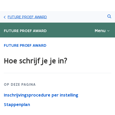
Overslaan
Zoeken
en
FUTURE PROEF AWARD
naar
de
Menu
FUTURE PROEF AWARD
inhoud
gaan
Gedaan
FUTURE PROEF AWARD
met
laden.
Hoe schrijf je je in?
U
bevindt
zich
op:
Hoe
OP DEZE PAGINA
schrijf
je
Inschrijvingsprocedure per instelling
je
Stappenplan
in?