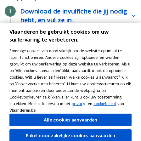
e
afbeelding
u
Download de invulfiche die jij nodig
Stap
1
voor
w
een
hebt, en vul ze in.
v
vergrote
e
weergave)
Vlaanderen.be gebruikt cookies om uw
n
s
Zet alle bestanden klaar om op te
Stap
2
surfervaring te verbeteren.
t
laden bij het inschrijfformulier
e
Sommige cookies zijn noodzakelijk om de website optimaal te
r
laten functioneren. Andere cookies zijn optioneel en worden
)
gebruikt om uw surfervaring op deze website te verbeteren. Als u
Ga naar het online
Stap
3
op 'Alle cookies aanvaarden' klikt, aanvaardt u ook de optionele
inschrijfformulier en vul het in.
cookies. Wilt u liever zelf kiezen welke cookies u aanvaardt? Klik
op 'Cookievoorkeuren beheren'. U kunt uw cookievoorkeuren op elk
moment aanpassen door onderaan de webpagina op
Klik op de knop 'verzenden'.
Stap
4
Cookievoorkeuren te klikken. Hier kunt u ook uw toestemming
intrekken. Meer info leest u in het
privacy
- en
cookiebeleid
van
Vlaanderen.be.
Alle cookies aanvaarden
Lees deze pagina in:
English
Deel deze pagina
Enkel noodzakelijke cookies aanvaarden
F
L
K