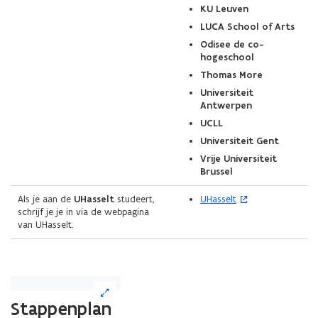
KU Leuven
LUCA School of Arts
Odisee de co-
hogeschool
Thomas More
Universiteit
Antwerpen
UCLL
Universiteit Gent
Vrije Universiteit
Brussel
(
Als je aan de
UHasselt
studeert,
UHasselt
o
schrijf je je in via de webpagina
p
van UHasselt.
e
n
t
i
(Klik
n
op
n
Stappenplan
de
i