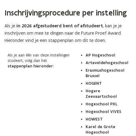
(Scroll
(Scroll
Inschrijvingsprocedure per instelling
links)
rechts)
Als je
in 2026 afgestudeerd bent of afstudeert
, kan je je
inschrijven om mee te dingen naar de Future Proef Award.
Hieronder vind je een stappenplan om dit te doen.
Als je aan één van deze instellingen
AP Hogeschool
studeert, volg dan het
Arteveldehogeschool
stappenplan hieronder:
Erasmushogeschool
Brussel
HOGENT
Hogere
Zeevaartschool
Hogeschool PXL
Hogeschool VIVES
HOWEST
Karel de Grote
Hogeschool