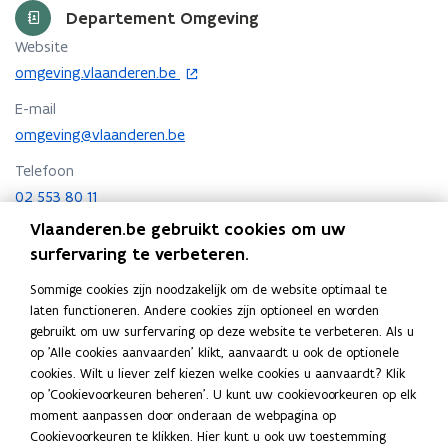
Departement Omgeving
p
e
Website
n
o
omgeving.vlaanderen.be
t
p
E-mail
e
i
n
omgeving@vlaanderen.be
n
t
u
Telefoon
i
w
02 553 80 11
n
e
n
Vlaanderen.be gebruikt cookies om uw
Adres
-
i
surfervaring te verbeteren.
m
Departement Omgeving
e
u
a
Sommige cookies zijn noodzakelijk om de website optimaal te
Herman Teirlinckgebouw
w
i
laten functioneren. Andere cookies zijn optioneel en worden
Havenlaan 88, 1000 Brussel, België
v
l
o
gebruikt om uw surfervaring op deze website te verbeteren. Als u
Routeplanner
e
p
op 'Alle cookies aanvaarden' klikt, aanvaardt u ook de optionele
a
n
Postadres
e
cookies. Wilt u liever zelf kiezen welke cookies u aanvaardt? Klik
p
s
n
Departement Omgeving
op 'Cookievoorkeuren beheren'. U kunt uw cookievoorkeuren op elk
p
t
t
moment aanpassen door onderaan de webpagina op
l
Koning Albert II laan 15 bus 553, 1210 Brussel, België
e
i
Cookievoorkeuren te klikken. Hier kunt u ook uw toestemming