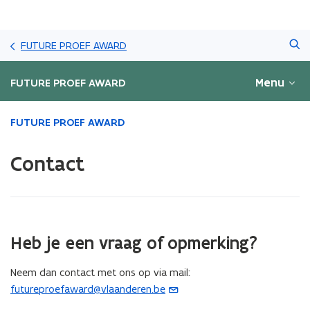
Overslaan
Zoeken
en
FUTURE PROEF AWARD
naar
de
Menu
FUTURE PROEF AWARD
inhoud
gaan
Gedaan
FUTURE PROEF AWARD
met
laden.
Contact
U
bevindt
zich
op:
Contact
Heb je een vraag of opmerking?
Neem dan contact met ons op via mail:
futureproefaward@vlaanderen.be
(
o