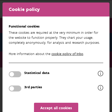
Cookie policy
Functional cookies
These cookies are required at the very minimum in order for
the website to function properly. They chart your usage,
Press
completely anonymously, for analysis and research purposes.
More information about the
cookie policy of Inbo
.
Press
Kijk mee uit naar nesten van de Aziatische hoornaar
Statistical data
Back to overview
3rd parties
Accept all cookies