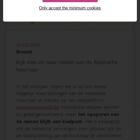
Only accept the minimum cookies
10/09/2019
Brussel
Kijk mee uit naar nesten van de Aziatische
hoornaar
In het voorjaar riepen we al op om zoveel
mogelijk waarnemingen van de Aziatische
hoornaar te melden op het webplatform
www.vespawatch.be
. Individuele wespen worden
nu goed gelokaliseerd, maar
het opsporen van
de nesten blijft een knelpunt
. Het is belangrijk
om de nesten te vernietigen voor oktober om zo
de voortplanting van de hoornaar te verhinderen.