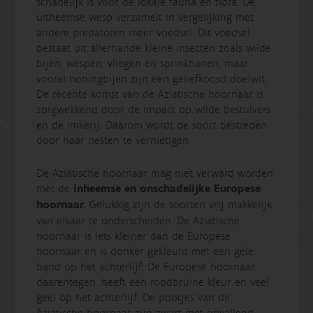
schadelijk is voor de lokale fauna en flora. De
uitheemse wesp verzamelt in vergelijking met
andere predatoren meer voedsel. Dit voedsel
bestaat uit allerhande kleine insecten zoals wilde
bijen, wespen, vliegen en sprinkhanen, maar
vooral honingbijen zijn een geliefkoosd doelwit.
De recente komst van de Aziatische hoornaar is
zorgwekkend door de impact op wilde bestuivers
en de imkerij. Daarom wordt de soort bestreden
door haar nesten te vernietigen.
De Aziatische hoornaar mag niet verward worden
met de
inheemse en onschadelijke Europese
hoornaar
. Gelukkig zijn de soorten vrij makkelijk
van elkaar te onderscheiden. De Aziatische
hoornaar is iets kleiner dan de Europese
hoornaar en is donker gekleurd met een gele
band op het achterlijf. De Europese hoornaar,
daarentegen, heeft een roodbruine kleur en veel
geel op het achterlijf. De pootjes van de
Aziatische hoornaar zijn zwart met opvallend