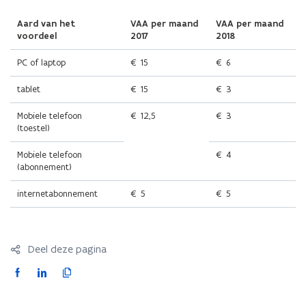
Aard van het
VAA per maand
VAA per maand
voordeel
2017
2018
PC of laptop
€ 15
€ 6
tablet
€ 15
€ 3
Mobiele telefoon
€ 12,5
€ 3
(toestel)
Mobiele telefoon
€ 4
(abonnement)
internetabonnement
€ 5
€ 5
Deel deze pagina
F
L
K
a
i
o
c
n
p