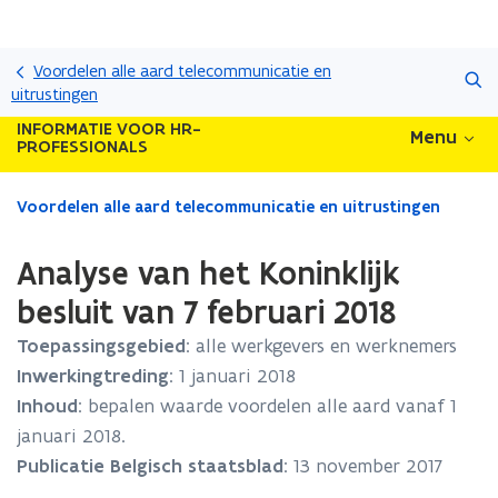
Overslaan
Zoeken
en
Voordelen alle aard telecommunicatie en
naar
uitrustingen
de
INFORMATIE VOOR HR-
Menu
inhoud
PROFESSIONALS
gaan
Gedaan
Voordelen alle aard telecommunicatie en uitrustingen
met
laden.
Analyse van het Koninklijk
U
bevindt
besluit van 7 februari 2018
zich
Toepassingsgebied
: alle werkgevers en werknemers
op:
Analyse
Inwerkingtreding
: 1 januari 2018
van
Inhoud
: bepalen waarde voordelen alle aard vanaf 1
het
januari 2018.
Koninklijk
besluit
Publicatie Belgisch staatsblad
: 13 november 2017
van