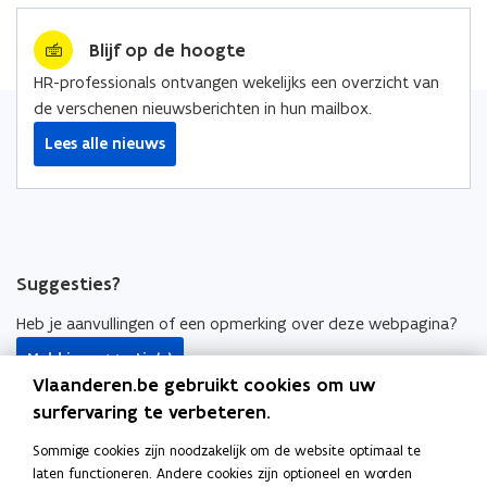
e
k
i
Blijf op de hoogte
b
e
e
o
d
e
HR-professionals ontvangen wekelijks een overzicht van
o
i
r
de verschenen nieuwsberichten in hun mailbox.
k
n
l
Lees alle nieuws
o
o
i
p
p
n
e
e
k
n
n
n
t
t
a
Suggesties?
i
i
a
n
n
r
Heb je aanvullingen of een opmerking over deze webpagina?
n
n
k
Meld je suggestie(s)
i
i
l
Vlaanderen.be gebruikt cookies om uw
e
e
e
HR-bouwstenen
surfervaring te verbeteren.
u
u
m
HR-beleid
w
w
b
Sommige cookies zijn noodzakelijk om de website optimaal te
v
v
o
laten functioneren. Andere cookies zijn optioneel en worden
HR-systemen