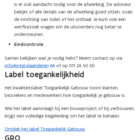
is er ook aandacht nodig voor de afwerking. De adviseur
bekijkt of alle details van de afwerking goed zitten, zoals
de inrichting van toilet of het onthaal. Je kunt ook een
werfbezoek vragen om de uitvoerders nog beter te
ondersteunen.
Eindcontrole
Samen bekijken wat je nodig hebt? Neem contact op via
info@inter.vlaanderen
of op 011 26 50 30.
(
Label toegankelijkheid
o
p
Het kwaliteitslabel Toegankelijk Gebouw toont klanten,
e
bezoekers en medewerkers hoe toegankelijk je gebouw is.
n
t
Wie het label aanvraagt bij een bouwproject of bij verbouwen,
i
krijgt een volledige begeleiding om het label te behalen.
n
u
Ontdek het label Toegankelijk Gebouw.
w
GRO