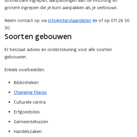
uitvoerbare ingrepen, aanpassingen aan de inrichting en
grotere ingrepen die je kunt aanpakken als je verbouwt.
Neem contact op via
info@inter.vlaanderen
of op 011 26 50
(
30.
o
Soorten gebouwen
p
e
Er bestaat advies en ondersteuning voor alle soorten
n
gebouwen.
t
i
Enkele voorbeelden.
n
u
Bibliotheken
w
Changing Places
e
-
Culturele centra
m
Erfgoedsites
a
Gemeentehuizen
i
l
Handelszaken