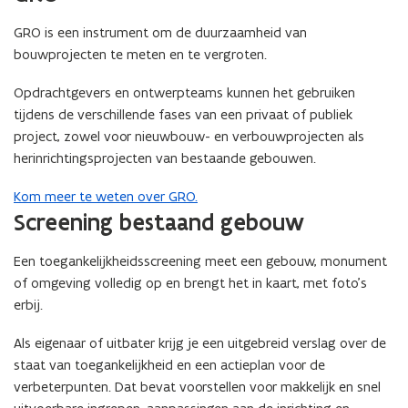
e
-
GRO is een instrument om de duurzaamheid van
m
bouwprojecten te meten en te vergroten.
a
i
Opdrachtgevers en ontwerpteams kunnen het gebruiken
l
tijdens de verschillende fases van een privaat of publiek
a
project, zowel voor nieuwbouw- en verbouwprojecten als
p
herinrichtingsprojecten van bestaande gebouwen.
p
Kom meer te weten over GRO.
l
Screening bestaand gebouw
i
c
Een toegankelijkheidsscreening meet een gebouw, monument
a
of omgeving volledig op en brengt het in kaart, met foto’s
t
erbij.
i
e
Als eigenaar of uitbater krijg je een uitgebreid verslag over de
)
staat van toegankelijkheid en een actieplan voor de
verbeterpunten. Dat bevat voorstellen voor makkelijk en snel