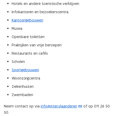
a
Hotels en andere toeristische verblijven
p
Infokantoren en bezoekerscentra
p
l
Kantoorgebouwen
i
Musea
c
Openbare toiletten
a
t
Praktijken van vrije beroepen
i
Restaurants en cafés
e
Scholen
)
Sportgebouwen
Woonzorgcentra
Ziekenhuizen
Zwembaden
Neem contact op via
info@inter.vlaanderen
of op 011 26 50
(
30.
o