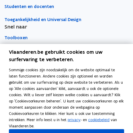
u
s
c
s
Studenten en docenten
n
n
r
i
i
a
n
n
k
e
e
Toegankelijkheid en Universal Design
t
i
i
l
f
f
Snel naar
i
e
e
e
s
s
e
h
u
u
m
h
Toolboxen
o
)
w
w
b
o
p
v
v
o
p
Word vrijwilliger
Vlaanderen.be gebruikt cookies om uw
p
p
e
e
r
surfervaring te verbeteren.
e
e
n
n
d
Agenda toegankelijke evenementen
n
n
Sommige cookies zijn noodzakelijk om de website optimaal te
Over Inter
s
s
b
b
laten functioneren. Andere cookies zijn optioneel en worden
t
t
i
i
Contacteer ons
gebruikt om uw surfervaring op deze website te verbeteren. Als u
j
e
e
j
op 'Alle cookies aanvaarden' klikt, aanvaardt u ook de optionele
Z
r
r
Z
Nieuws
cookies. Wilt u liever zelf kiezen welke cookies u aanvaardt? Klik
E
E
op 'Cookievoorkeuren beheren'. U kunt uw cookievoorkeuren op elk
B
B
moment aanpassen door onderaan de webpagina op
Vacatures
Cookievoorkeuren te klikken. Hier kunt u ook uw toestemming
intrekken. Meer info leest u in het
privacy
- en
cookiebeleid
van
Vlaanderen.be.
Volg Inter op