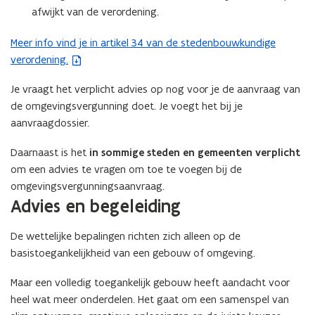
afwijkt van de verordening.
Meer info vind je in artikel 34 van de stedenbouwkundige
(
verordening.
b
e
Je vraagt het verplicht advies op nog voor je de aanvraag van
s
de omgevingsvergunning doet. Je voegt het bij je
t
aanvraagdossier.
a
n
Daarnaast is het
in sommige steden en gemeenten verplicht
d
om een advies te vragen om toe te voegen bij de
o
omgevingsvergunningsaanvraag.
p
Advies en begeleiding
e
n
De wettelijke bepalingen richten zich alleen op de
t
basistoegankelijkheid van een gebouw of omgeving.
i
n
Maar een volledig toegankelijk gebouw heeft aandacht voor
n
heel wat meer onderdelen. Het gaat om een samenspel van
i