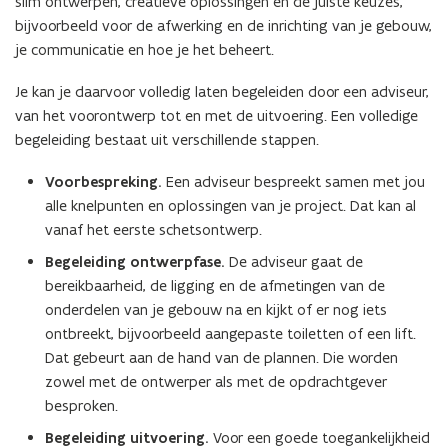
slim ontwerpen, creatieve oplossingen en de juiste keuzes,
e
bijvoorbeeld voor de afwerking en de inrichting van je gebouw,
u
je communicatie en hoe je het beheert.
w
Je kan je daarvoor volledig laten begeleiden door een adviseur,
v
van het voorontwerp tot en met de uitvoering. Een volledige
e
begeleiding bestaat uit verschillende stappen.
n
s
Voorbespreking.
Een adviseur bespreekt samen met jou
t
alle knelpunten en oplossingen van je project. Dat kan al
e
vanaf het eerste schetsontwerp.
r
)
Begeleiding ontwerpfase.
De adviseur gaat de
bereikbaarheid, de ligging en de afmetingen van de
onderdelen van je gebouw na en kijkt of er nog iets
ontbreekt, bijvoorbeeld aangepaste toiletten of een lift.
Dat gebeurt aan de hand van de plannen. Die worden
zowel met de ontwerper als met de opdrachtgever
besproken.
Begeleiding uitvoering.
Voor een goede toegankelijkheid