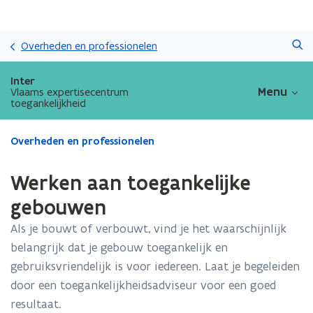
Overslaan
Zoeken
en
Overheden en professionelen
naar
de
Inter
inhoud
Menu
Vlaams expertisecentrum
toegankelijkheid
gaan
Gedaan
Overheden en professionelen
met
laden.
Werken aan toegankelijke
U
bevindt
gebouwen
zich
Als je bouwt of verbouwt, vind je het waarschijnlijk
op:
Werken
belangrijk dat je gebouw toegankelijk en
aan
gebruiksvriendelijk is voor iedereen. Laat je begeleiden
toegankelijke
door een toegankelijkheidsadviseur voor een goed
gebouwen
resultaat.