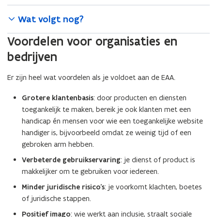
n
Wat volgt nog?
t
i
Voordelen voor organisaties en
n
bedrijven
n
i
Er zijn heel wat voordelen als je voldoet aan de EAA.
e
u
Grotere klantenbasis
: door producten en diensten
w
toegankelijk te maken, bereik je ook klanten met een
v
handicap én mensen voor wie een toegankelijke website
e
handiger is, bijvoorbeeld omdat ze weinig tijd of een
n
gebroken arm hebben.
s
t
Verbeterde gebruikservaring
: je dienst of product is
e
makkelijker om te gebruiken voor iedereen.
r
Minder juridische risico’s
: je voorkomt klachten, boetes
)
of juridische stappen.
Positief imago
: wie werkt aan inclusie, straalt sociale