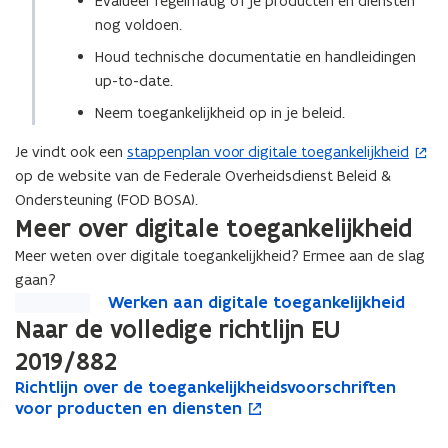
Evalueer regelmatig of je producten en diensten
nog voldoen.
Houd technische documentatie en handleidingen
up-to-date.
Neem toegankelijkheid op in je beleid.
Je vindt ook een
stappenplan voor digitale toegankelijkheid
(
op de website van de Federale Overheidsdienst Beleid &
o
Ondersteuning (FOD BOSA).
p
Meer over digitale toegankelijkheid
e
n
Meer weten over digitale toegankelijkheid? Ermee aan de slag
t
gaan?
i
W
Werken aan digitale toegankelijkheid
W
e
n
e
Naar de volledige richtlijn EU
r
r
n
2019/882
k
k
i
e
R
e
Richtlijn over de toegankelijkheidsvoorschriften
R
o
e
n
i
n
voor producten en diensten
i
p
u
a
c
a
c
e
w