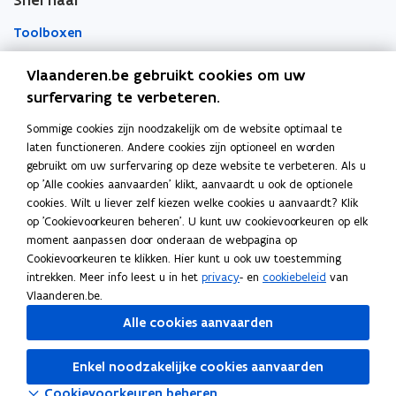
Snel naar
e
e
e
h
j
h
j
u
u
m
e
k
e
k
Toolboxen
w
w
b
i
h
i
h
d
v
v
o
e
d
e
Word vrijwilliger
Vlaanderen.be gebruikt cookies om uw
i
i
e
e
r
surfervaring te verbeteren.
d
d
n
n
d
Agenda toegankelijke evenementen
s
s
Sommige cookies zijn noodzakelijk om de website optimaal te
Over Inter
s
s
v
v
laten functioneren. Andere cookies zijn optioneel en worden
t
t
o
o
Contacteer ons
gebruikt om uw surfervaring op deze website te verbeteren. Als u
e
e
o
o
op 'Alle cookies aanvaarden' klikt, aanvaardt u ook de optionele
r
r
r
r
Nieuws
cookies. Wilt u liever zelf kiezen welke cookies u aanvaardt? Klik
s
s
op 'Cookievoorkeuren beheren'. U kunt uw cookievoorkeuren op elk
c
c
moment aanpassen door onderaan de webpagina op
Vacatures
h
h
Cookievoorkeuren te klikken. Hier kunt u ook uw toestemming
r
r
intrekken. Meer info leest u in het
privacy
- en
cookiebeleid
van
i
i
Vlaanderen.be.
f
f
Volg Inter op
Alle cookies aanvaarden
t
t
opent in nieuw venster
Facebook
e
e
opent in nieuw venster
Instagram
n
n
Enkel noodzakelijke cookies aanvaarden
opent in nieuw venster
Linkedin
v
v
Cookievoorkeuren beheren