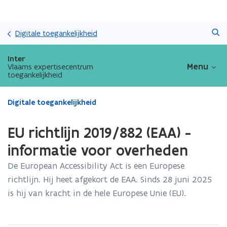
Overslaan
Zoeken
en
Digitale toegankelijkheid
naar
de
Inter
inhoud
Menu
Vlaams expertisecentrum
toegankelijkheid
gaan
Gedaan
Digitale toegankelijkheid
met
laden.
EU richtlijn 2019/882 (EAA) -
U
bevindt
informatie voor overheden
zich
De European Accessibility Act is een Europese
op:
EU
richtlijn. Hij heet afgekort de EAA. Sinds 28 juni 2025
richtlijn
is hij van kracht in de hele Europese Unie (EU).
2019/882
(EAA)
-