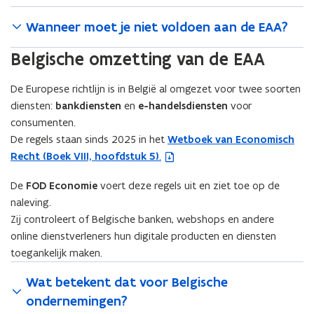
Wanneer moet je niet voldoen aan de EAA?
Belgische omzetting van de EAA
De Europese richtlijn is in België al omgezet voor twee soorten
diensten:
bankdiensten
en
e-handelsdiensten
voor
consumenten.
De regels staan sinds 2025 in het
Wetboek van Economisch
(
Recht (Boek VIII, hoofdstuk 5)
.
b
e
De
FOD Economie
voert deze regels uit en ziet toe op de
s
naleving.
t
Zij controleert of Belgische banken, webshops en andere
a
online dienstverleners hun digitale producten en diensten
n
toegankelijk maken.
d
o
Wat betekent dat voor Belgische
p
ondernemingen?
e