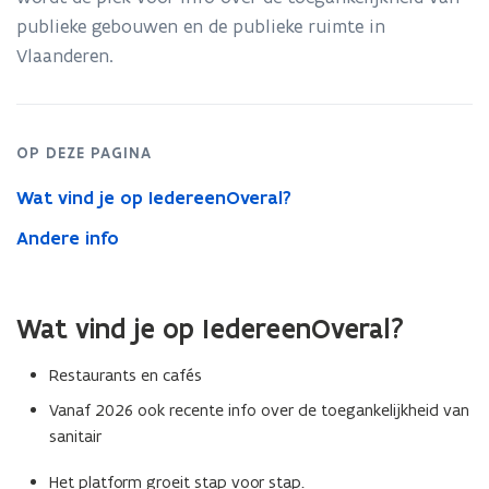
publieke gebouwen en de publieke ruimte in
p
Vlaanderen.
e
n
t
i
OP DEZE PAGINA
n
Wat vind je op IedereenOveral?
n
i
Andere info
e
u
w
Wat vind je op IedereenOveral?
v
Restaurants en cafés
e
n
Vanaf 2026 ook recente info over de toegankelijkheid van
sanitair
s
t
Het platform groeit stap voor stap.