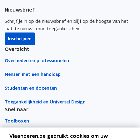
e
k
i
s
Nieuwsbrief
b
e
e
t
o
d
e
Schrijf je in op de nieuwsbrief en blijf op de hoogte van het
e
o
i
r
laatste nieuws rond toegankelijkheid.
r
k
n
l
)
Inschrijven
o
o
i
Overzicht
p
p
n
e
e
k
Overheden en professionelen
n
n
n
t
t
a
Mensen met een handicap
i
i
a
Studenten en docenten
n
n
r
n
n
k
Toegankelijkheid en Universal Design
i
i
l
Snel naar
e
e
e
u
u
m
Toolboxen
w
w
b
v
v
o
Word vrijwilliger
Vlaanderen.be gebruikt cookies om uw