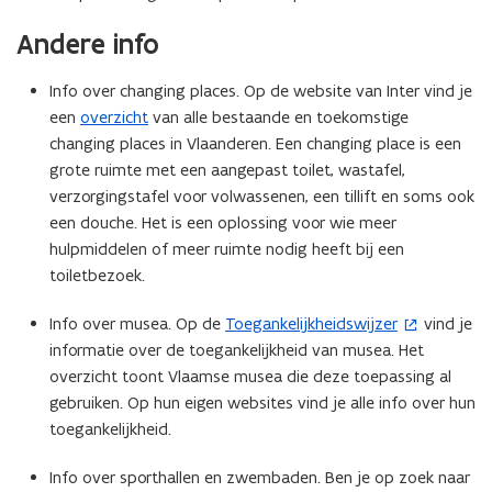
e
Andere info
r
)
Info over changing places. Op de website van Inter vind je
een
overzicht
van alle bestaande en toekomstige
changing places in Vlaanderen. Een changing place is een
grote ruimte met een aangepast toilet, wastafel,
verzorgingstafel voor volwassenen, een tillift en soms ook
een douche. Het is een oplossing voor wie meer
hulpmiddelen of meer ruimte nodig heeft bij een
toiletbezoek.
Info over musea. Op de
Toegankelijkheidswijzer
vind je
(
informatie over de toegankelijkheid van musea. Het
o
overzicht toont Vlaamse musea die deze toepassing al
p
gebruiken. Op hun eigen websites vind je alle info over hun
e
toegankelijkheid.
n
t
Info over sporthallen en zwembaden. Ben je op zoek naar
i