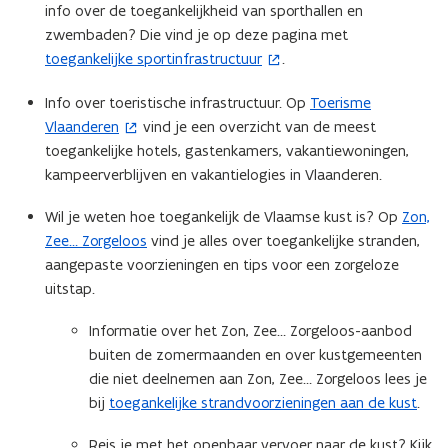
info over de toegankelijkheid van sporthallen en
n
zwembaden? Die vind je op deze pagina met ​
n
toegankelijke sportinfrastructuur
.
(
i
o
e
Info over toeristische infrastructuur. Op
Toerisme
(
p
u
Vlaanderen
vind je een overzicht van de meest
o
e
w
toegankelijke hotels, gastenkamers, vakantiewoningen,
p
n
v
kampeerverblijven en vakantielogies in Vlaanderen.
e
t
e
n
i
n
Wil je weten hoe toegankelijk de Vlaamse kust is? Op
Zon,
t
n
s
Zee… Zorgeloos
vind je alles over toegankelijke stranden,
i
n
t
aangepaste voorzieningen en tips voor een zorgeloze
n
i
e
uitstap.
n
e
r
i
u
)
Informatie over het Zon, Zee… Zorgeloos-aanbod
e
w
buiten de zomermaanden en over kustgemeenten
u
v
die niet deelnemen aan Zon, Zee… Zorgeloos lees je
w
e
bij
toegankelijke strandvoorzieningen aan de kust
.
v
n
e
s
Reis je met het openbaar vervoer naar de kust? Kijk