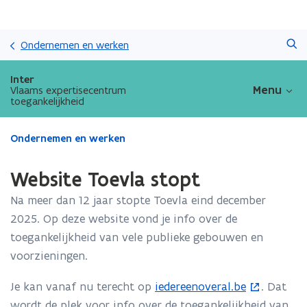
Overslaan
Zoeken
en
Ondernemen en werken
naar
de
Inter
inhoud
Menu
Vlaams expertisecentrum
toegankelijkheid
gaan
Gedaan
Ondernemen en werken
met
laden.
Website Toevla stopt
U
bevindt
Na meer dan 12 jaar stopte Toevla eind december
zich
2025. Op deze website vond je info over de
op:
toegankelijkheid van vele publieke gebouwen en
Website
Toevla
voorzieningen.
stopt
Je kan vanaf nu terecht op
iedereenoveral.be
. Dat
(
wordt de plek voor info over de toegankelijkheid van
o