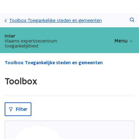
Overslaan
Zoeken
en
Toolbox Toegankelijke steden en gemeenten
naar
de
Inter
inhoud
Menu
Vlaams expertisecentrum
toegankelijkheid
gaan
Gedaan
Toolbox Toegankelijke steden en gemeenten
met
laden.
Toolbox
U
bevindt
zich
op:
Toolbox
Filter