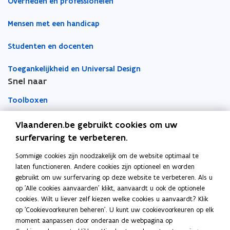
Overheden en professionelen
Mensen met een handicap
Studenten en docenten
Toegankelijkheid en Universal Design
Snel naar
Toolboxen
Word vrijwilliger
Vlaanderen.be gebruikt cookies om uw
surfervaring te verbeteren.
Agenda toegankelijke evenementen
Sommige cookies zijn noodzakelijk om de website optimaal te
Over Inter
laten functioneren. Andere cookies zijn optioneel en worden
Contacteer ons
gebruikt om uw surfervaring op deze website te verbeteren. Als u
op 'Alle cookies aanvaarden' klikt, aanvaardt u ook de optionele
Nieuws
cookies. Wilt u liever zelf kiezen welke cookies u aanvaardt? Klik
op 'Cookievoorkeuren beheren'. U kunt uw cookievoorkeuren op elk
moment aanpassen door onderaan de webpagina op
Vacatures