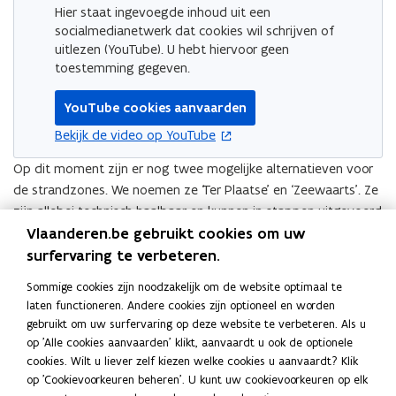
Hier staat ingevoegde inhoud uit een
socialmedianetwerk dat cookies wil schrijven of
uitlezen (YouTube). U hebt hiervoor geen
toestemming gegeven.
YouTube cookies aanvaarden
opent in nieuw venster
Bekijk de video op YouTube
Op dit moment zijn er nog twee mogelijke alternatieven voor
de strandzones. We noemen ze ‘Ter Plaatse’ en ‘Zeewaarts’. Ze
zijn allebei technisch haalbaar en kunnen in stappen uitgevoerd
Vlaanderen.be gebruikt cookies om uw
worden. Lees hier alles over de
kansrijke alternatieven voor de
strandzones
en bekijk de filmpjes met ‘mogelijke invullingen’
surfervaring te verbeteren.
van de alternatieven per kustgemeente. We geven
Sommige cookies zijn noodzakelijk om de website optimaal te
voorbeelden voor zowel stedelijke invullingen, alsook
laten functioneren. Andere cookies zijn optioneel en worden
voorbeelden in een meer natuurlijke omgeving.
gebruikt om uw surfervaring op deze website te verbeteren. Als u
op 'Alle cookies aanvaarden' klikt, aanvaardt u ook de optionele
Onze kust telt 4 kusthavens: Zeebrugge, Oostende,
cookies. Wilt u liever zelf kiezen welke cookies u aanvaardt? Klik
Blankenberge en Nieuwpoort. Voor deze kusthavens vertrekken
op 'Cookievoorkeuren beheren'. U kunt uw cookievoorkeuren op elk