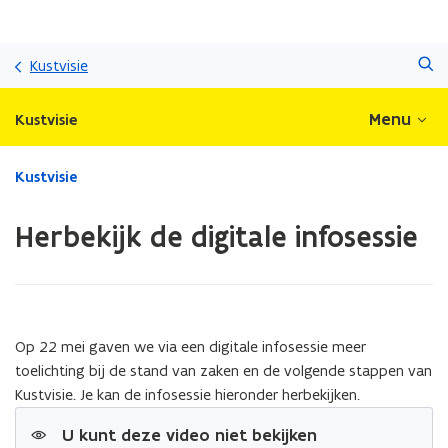
Overslaan
Zoeken
en
Kustvisie
naar
de
Menu
Kustvisie
inhoud
gaan
Gedaan
Kustvisie
met
laden.
Herbekijk de digitale infosessie
U
bevindt
zich
op:
Herbekijk
de
Op 22 mei gaven we via een digitale infosessie meer
digitale
toelichting bij de stand van zaken en de volgende stappen van
infosessie
Kustvisie. Je kan de infosessie hieronder herbekijken.
U kunt deze video niet bekijken