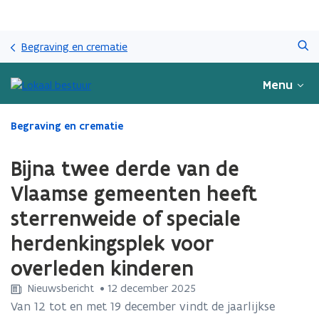
Overslaan
Zoeken
en
Begraving en crematie
naar
de
Menu
inhoud
gaan
Gedaan
Begraving en crematie
met
laden.
Bijna twee derde van de
U
bevindt
Vlaamse gemeenten heeft
zich
sterrenweide of speciale
op:
Bijna
herdenkingsplek voor
twee
derde
overleden kinderen
van
Nieuwsbericht
 •
12 december 2025
de
Vlaamse
Van 12 tot en met 19 december vindt de jaarlijkse