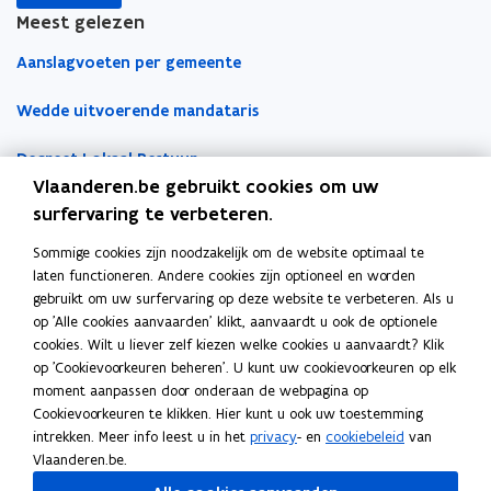
i
i
l
Meest gelezen
e
e
e
Aanslagvoeten per gemeente
u
u
m
w
w
b
Wedde uitvoerende mandataris
v
v
o
e
e
r
Decreet Lokaal Bestuur
n
n
d
Vlaanderen.be gebruikt cookies om uw
s
s
Boekhoudfiches
surfervaring te verbeteren.
t
t
e
e
Sommige cookies zijn noodzakelijk om de website optimaal te
Werk voor je lokaal bestuur
laten functioneren. Andere cookies zijn optioneel en worden
r
r
gebruikt om uw surfervaring op deze website te verbeteren. Als u
Loket Lokale Besturen
op 'Alle cookies aanvaarden' klikt, aanvaardt u ook de optionele
Digitale transformatie
cookies. Wilt u liever zelf kiezen welke cookies u aanvaardt? Klik
op 'Cookievoorkeuren beheren'. U kunt uw cookievoorkeuren op elk
Gemeentehuis van de Toekomst
moment aanpassen door onderaan de webpagina op
Cookievoorkeuren te klikken. Hier kunt u ook uw toestemming
VLOCA: Vlaamse Open City Architectuur
intrekken. Meer info leest u in het
privacy
- en
cookiebeleid
van
Vlaanderen.be.
Open Proces Huis