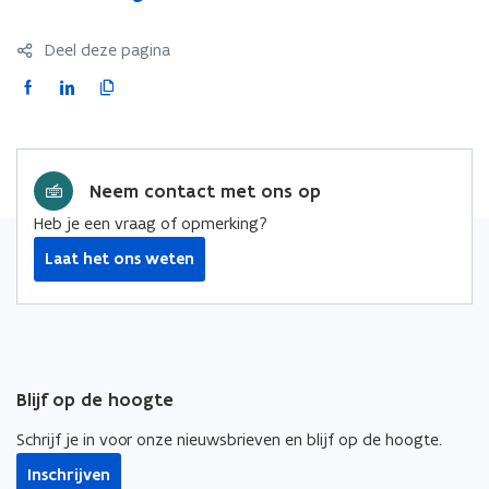
Deel deze pagina
F
L
K
a
i
o
c
n
p
e
k
i
Neem contact met ons op
b
e
e
o
d
e
Heb je een vraag of opmerking?
o
i
r
Laat het ons weten
k
n
l
o
o
i
p
p
n
e
e
k
n
n
n
Blijf op de hoogte
t
t
a
i
i
a
Schrijf je in voor onze nieuwsbrieven en blijf op de hoogte.
n
n
r
Inschrijven
n
n
k