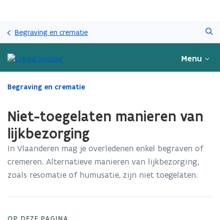
Overslaan
Zoeken
en
Begraving en crematie
naar
de
Menu
inhoud
gaan
Gedaan
Begraving en crematie
met
laden.
Niet-toegelaten manieren van
U
bevindt
lijkbezorging
zich
In Vlaanderen mag je overledenen enkel begraven of
op:
Niet-
cremeren. Alternatieve manieren van lijkbezorging,
toegelaten
zoals resomatie of humusatie, zijn niet toegelaten.​​​​
manieren
van
lijkbezorging
OP DEZE PAGINA