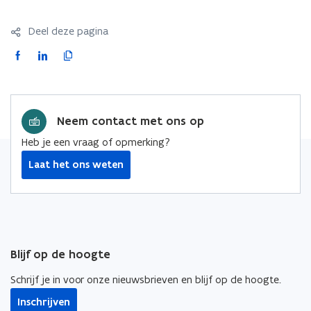
Deel deze pagina
F
L
K
a
i
o
c
n
p
e
k
i
Neem contact met ons op
b
e
e
o
d
e
Heb je een vraag of opmerking?
o
i
r
Laat het ons weten
k
n
l
o
o
i
p
p
n
e
e
k
n
n
n
Blijf op de hoogte
t
t
a
i
i
a
Schrijf je in voor onze nieuwsbrieven en blijf op de hoogte.
n
n
r
Inschrijven
n
n
k