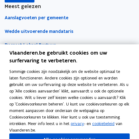
i
i
l
Meest gelezen
e
e
e
Aanslagvoeten per gemeente
u
u
m
w
w
b
Wedde uitvoerende mandataris
v
v
o
e
e
r
Decreet Lokaal Bestuur
n
n
d
Vlaanderen.be gebruikt cookies om uw
s
s
Boekhoudfiches
surfervaring te verbeteren.
t
t
e
e
Sommige cookies zijn noodzakelijk om de website optimaal te
Werk voor je lokaal bestuur
laten functioneren. Andere cookies zijn optioneel en worden
r
r
gebruikt om uw surfervaring op deze website te verbeteren. Als u
Loket Lokale Besturen
op 'Alle cookies aanvaarden' klikt, aanvaardt u ook de optionele
Digitale transformatie
cookies. Wilt u liever zelf kiezen welke cookies u aanvaardt? Klik
op 'Cookievoorkeuren beheren'. U kunt uw cookievoorkeuren op elk
Gemeentehuis van de Toekomst
moment aanpassen door onderaan de webpagina op
Cookievoorkeuren te klikken. Hier kunt u ook uw toestemming
VLOCA: Vlaamse Open City Architectuur
intrekken. Meer info leest u in het
privacy
- en
cookiebeleid
van
Vlaanderen.be.
Open Proces Huis