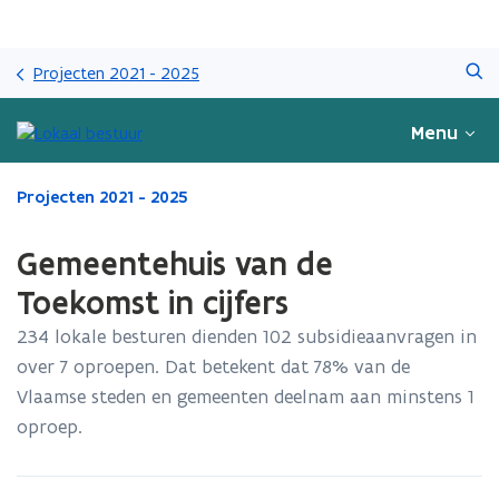
Overslaan
Zoeken
en
Projecten 2021 - 2025
naar
de
Menu
inhoud
gaan
Gedaan
Projecten 2021 - 2025
met
laden.
Gemeentehuis van de
U
bevindt
Toekomst in cijfers
zich
234 lokale besturen dienden 102 subsidieaanvragen in
op:
Gemeentehuis
over 7 oproepen. Dat betekent dat 78% van de
van
Vlaamse steden en gemeenten deelnam aan minstens 1
de
oproep.
Toekomst
in
cijfers