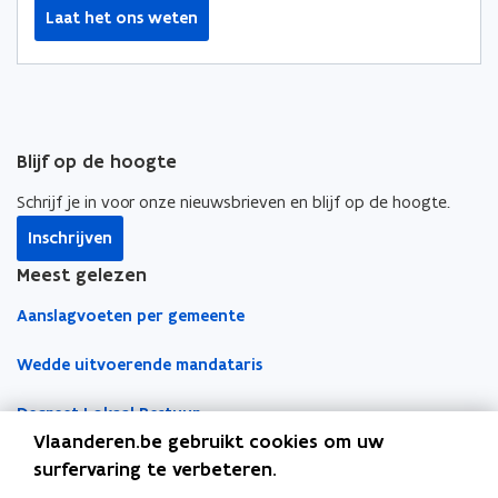
o
i
r
Laat het ons weten
k
n
l
o
o
i
p
p
n
e
e
k
n
n
n
Blijf op de hoogte
t
t
a
i
i
a
Schrijf je in voor onze nieuwsbrieven en blijf op de hoogte.
n
n
r
Inschrijven
n
n
k
i
i
l
Meest gelezen
e
e
e
Aanslagvoeten per gemeente
u
u
m
w
w
b
Wedde uitvoerende mandataris
v
v
o
e
e
r
Decreet Lokaal Bestuur
n
n
d
Vlaanderen.be gebruikt cookies om uw
s
s
Boekhoudfiches
surfervaring te verbeteren.
t
t