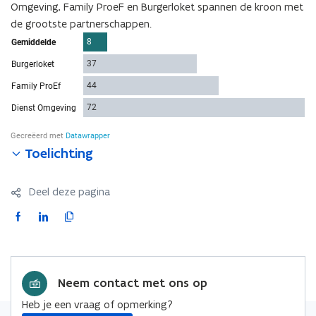
Omgeving, Family ProeF en Burgerloket spannen de kroon met
de grootste partnerschappen.
Toelichting
Deel deze pagina
F
L
K
a
i
o
c
n
p
e
k
i
Neem contact met ons op
b
e
e
o
d
e
Heb je een vraag of opmerking?