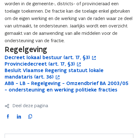
worden in de gemeente-, districts- of provincieraad een
toelage toekennen. De fractie kan die toelage enkel gebruiken
om de eigen werking en de werking van de raden waar ze deel
van uitmaakt, te ondersteunen. Jaarlijks wordt een overzicht
gemaakt van de aanwending van alle middelen voor de
ondersteuning van de fractie.
Regelgeving
D
Decreet lokaal bestuur (art. 17, §3)
D
o
e
P
Provinciedecreet (art. 17, §3)
e
p
P
o
c
r
B
Besluit Vlaamse Regering statuut lokale
c
e
r
p
B
o
r
o
e
mandataris (art. 36)
r
n
o
e
e
p
e
v
s
A
ABB - LB - Regelgeving - Omzendbrief BA 2003/05
e
t
v
n
s
e
A
e
i
l
B
- ondersteuning en werking politieke fracties
e
i
i
t
l
n
B
t
n
u
B
t
n
n
i
u
t
B
l
c
i
-
l
n
c
n
i
i
-
Deel deze pagina
o
i
t
L
o
i
i
n
t
n
L
k
e
V
B
k
e
e
i
V
n
B
F
L
K
a
d
l
-
a
u
d
e
l
i
-
a
i
o
a
e
a
R
a
w
e
u
a
e
R
c
n
p
l
c
a
e
l
v
c
w
a
u
e
e
k
i