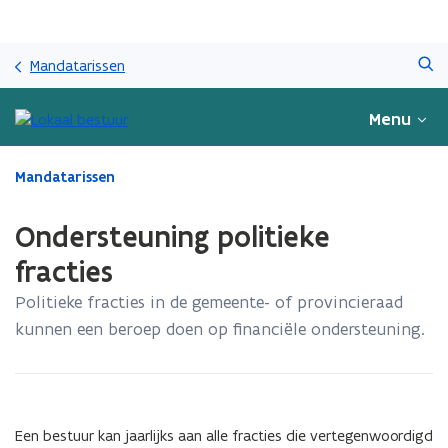
Overslaan
Zoeken
en
Mandatarissen
naar
de
Menu
inhoud
gaan
Gedaan
Mandatarissen
met
laden.
Ondersteuning politieke
U
bevindt
fracties
zich
Politieke fracties in de gemeente- of provincieraad
op:
Ondersteuning
kunnen een beroep doen op financiële ondersteuning.​​​​​​
politieke
fracties
Een bestuur kan jaarlijks aan alle fracties die vertegenwoordigd