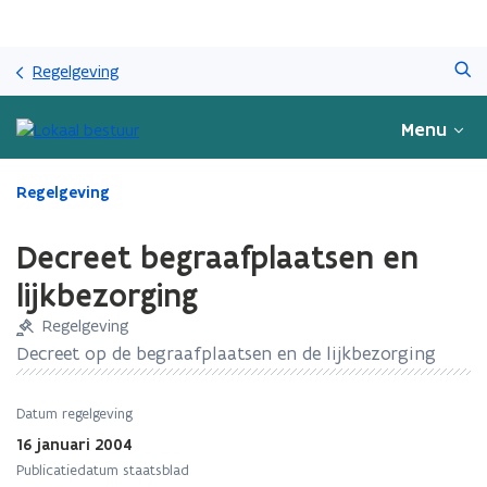
Overslaan
Zoeken
en
Regelgeving
naar
de
Menu
inhoud
gaan
Gedaan
Regelgeving
met
laden.
Decreet begraafplaatsen en
U
bevindt
lijkbezorging
zich
Regelgeving
op:
Decreet
Decreet op de begraafplaatsen en de lijkbezorging
begraafplaatsen
en
Datum regelgeving
lijkbezorging
16 januari 2004
Publicatiedatum staatsblad