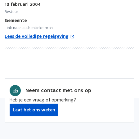
10 februari 2004
Bestuur
Gemeente
Link naar authentieke bron
o
Lees de volledige regelgeving
p
e
n
t
i
n
n
i
Neem contact met ons op
e
Heb je een vraag of opmerking?
u
w
Laat het ons weten
v
e
n
s