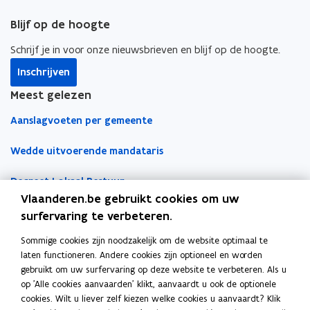
t
e
Blijf op de hoogte
r
Schrijf je in voor onze nieuwsbrieven en blijf op de hoogte.
Inschrijven
Meest gelezen
Aanslagvoeten per gemeente
Wedde uitvoerende mandataris
Decreet Lokaal Bestuur
Vlaanderen.be gebruikt cookies om uw
Boekhoudfiches
surfervaring te verbeteren.
Sommige cookies zijn noodzakelijk om de website optimaal te
Werk voor je lokaal bestuur
laten functioneren. Andere cookies zijn optioneel en worden
gebruikt om uw surfervaring op deze website te verbeteren. Als u
Loket Lokale Besturen
op 'Alle cookies aanvaarden' klikt, aanvaardt u ook de optionele
Digitale transformatie
cookies. Wilt u liever zelf kiezen welke cookies u aanvaardt? Klik