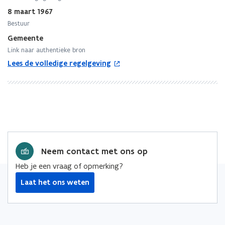
intra-
Benelux
8 maart 1967
vervoer
Bestuur
van
Gemeente
lijken
Link naar authentieke bron
o
Lees de volledige regelgeving
p
e
n
t
i
n
n
i
Neem contact met ons op
e
Heb je een vraag of opmerking?
u
w
Laat het ons weten
v
e
n
s