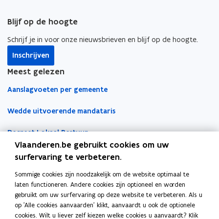
t
e
Blijf op de hoogte
r
Schrijf je in voor onze nieuwsbrieven en blijf op de hoogte.
Inschrijven
Meest gelezen
Aanslagvoeten per gemeente
Wedde uitvoerende mandataris
Decreet Lokaal Bestuur
Vlaanderen.be gebruikt cookies om uw
Boekhoudfiches
surfervaring te verbeteren.
Sommige cookies zijn noodzakelijk om de website optimaal te
Werk voor je lokaal bestuur
laten functioneren. Andere cookies zijn optioneel en worden
gebruikt om uw surfervaring op deze website te verbeteren. Als u
Loket Lokale Besturen
op 'Alle cookies aanvaarden' klikt, aanvaardt u ook de optionele
Digitale transformatie
cookies. Wilt u liever zelf kiezen welke cookies u aanvaardt? Klik