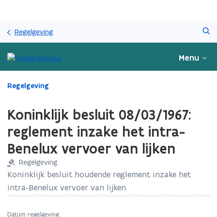
Overslaan
Zoeken
en
Regelgeving
naar
de
Menu
inhoud
gaan
Gedaan
Regelgeving
met
laden.
Koninklijk besluit 08/03/1967:
U
bevindt
reglement inzake het intra-
zich
Benelux vervoer van lijken
op:
Koninklijk
Regelgeving
besluit
Koninklijk besluit houdende reglement inzake het
08/03/1967:
intra-Benelux vervoer van lijken
reglement
inzake
het
Datum regelgeving