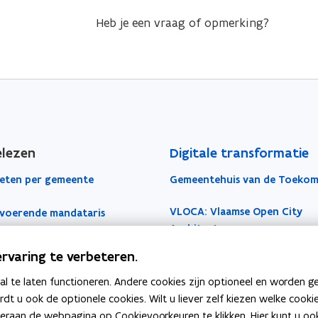
Heb je een vraag of opmerking?
elezen
Digitale transformatie
eten per gemeente
Gemeentehuis van de Toekom
VLOCA: Vlaamse Open City
voerende mandataris
Architectuur
okaal Bestuur
rvaring te verbeteren.
Open Proces Huis
iches
 te laten functioneren. Andere cookies zijn optioneel en worden g
Lokale producten- en
ardt u ook de optionele cookies. Wilt u liever zelf kiezen welke cook
dienstencatalogus
je lokaal bestuur
an de webpagina op Cookievoorkeuren te klikken. Hier kunt u ook 