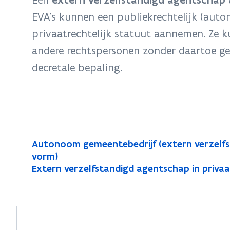
zich
EVA’s kunnen een publiekrechtelijk (aut
op:
privaatrechtelijk statuut aannemen. Ze 
Gemeentelijk
Extern
andere rechtspersonen zonder daartoe gem
Verzelfstandigd
decretale bepaling.​​​​​
Agentschap
A
Autonoom gemeentebedrijf (extern verzelfst
A
u
vorm)
u
t
E
Extern verzelfstandigd agentschap in privaa
E
t
o
x
x
o
n
t
t
n
o
e
e
o
o
r
r
o
m
n