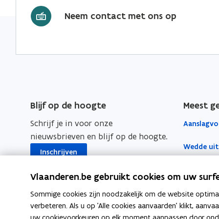
n
m
g
v
Neem contact met ons op
v
e
e
g
m
e
r
e
e
z
r
m
e
e
z
e
n
l
e
e
t
f
l
n
e
s
f
t
b
t
Blijf op de hoogte
Meest g
s
e
e
a
Schrijf je in voor onze
Aanslagvo
t
d
n
b
nieuwsbrieven en blijf op de hoogte.
r
a
d
e
Wedde uit
i
i
Inschrijven
n
d
j
g
d
r
Decreet L
f
d
Vlaanderen.be gebruikt cookies om uw surfe
i
i
(
a
g
Boekhoudf
Sommige cookies zijn noodzakelijk om de website optimaal
j
e
g
d
verbeteren. Als u op 'Alle cookies aanvaarden' klikt, aanva
f
x
e
Werk voor 
uw cookievoorkeuren op elk moment aanpassen door ondera