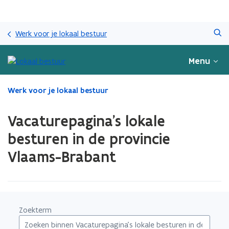
Overslaan
Zoeken
en
Werk voor je lokaal bestuur
naar
de
Menu
inhoud
gaan
Gedaan
Werk voor je lokaal bestuur
met
laden.
Vacaturepagina's lokale
U
bevindt
besturen in de provincie
zich
Vlaams-Brabant
op:
Vacaturepagina's
lokale
besturen
in
de
Zoekterm
provincie