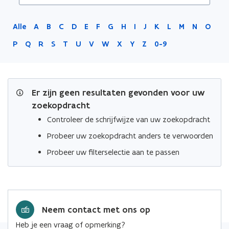
Vlaams-
Brabant
Alle
A
B
C
D
E
F
G
H
I
J
K
L
M
N
O
P
Q
R
S
T
U
V
W
X
Y
Z
0-9
Er zijn geen resultaten gevonden voor uw
zoekopdracht
Controleer de schrijfwijze van uw zoekopdracht
Probeer uw zoekopdracht anders te verwoorden
Probeer uw filterselectie aan te passen
Neem contact met ons op
Heb je een vraag of opmerking?