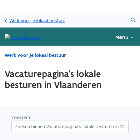
Overslaan
Zoeken
en
Werk voor je lokaal bestuur
naar
de
Menu
inhoud
gaan
Gedaan
Werk voor je lokaal bestuur
met
laden.
Vacaturepagina's lokale
U
bevindt
besturen in Vlaanderen
zich
op:
Vacaturepagina's
lokale
besturen
Zoekterm
in
Vlaanderen