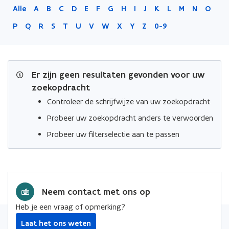
Alle
A
B
C
D
E
F
G
H
I
J
K
L
M
N
O
P
Q
R
S
T
U
V
W
X
Y
Z
0-9
Er zijn geen resultaten gevonden voor uw
zoekopdracht
Controleer de schrijfwijze van uw zoekopdracht
Probeer uw zoekopdracht anders te verwoorden
Probeer uw filterselectie aan te passen
Neem contact met ons op
Heb je een vraag of opmerking?
Laat het ons weten