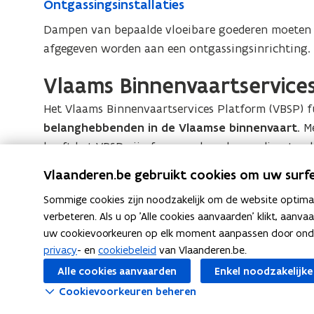
O
Ontgassingsinstallaties
s
n
s
Dampen van bepaalde vloeibare goederen moeten
t
i
afgegeven worden aan een ontgassingsinrichting.
g
n
a
Vlaams Binnenvaartservice
g
s
s
s
Het Vlaams Binnenvaartservices Platform (VBSP) f
i
i
belanghebbenden in de Vlaamse binnenvaart
. M
n
n
heeft het VBSP zijn focus verbreed naar dienstver
g
s
duurzaamheid, netwerkontwikkeling, optimalisati
s
Vlaanderen.be gebruikt cookies om uw surfe
t
binnen de sector.
i
a
Sommige cookies zijn noodzakelijk om de website optimaal
V
Vlaams Binnenvaartservices Platform (V
V
n
verbeteren. Als u op 'Alle cookies aanvaarden' klikt, aanva
l
l
s
l
uw cookievoorkeuren op elk moment aanpassen door ondera
a
l
t
a
privacy
a
- en
cookiebeleid
van Vlaanderen.be.
a
a
a
F
L
K
Deel deze pagina
m
Alle cookies aanvaarden
Enkel noodzakelijke
l
t
m
a
i
o
s
l
Cookievoorkeuren beheren
i
s
c
n
p
B
a
e