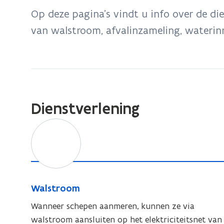
bevindt
Op deze pagina’s vindt u info over de di
zich
van walstroom, afvalinzameling, waterin
op:
Binnenvaartservices
Dienstverlening
W
a
l
s
t
W
Walstroom
r
a
o
Wanneer schepen aanmeren, kunnen ze via
l
o
walstroom aansluiten op het elektriciteitsnet van
s