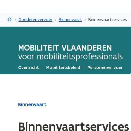
Mobiliteit Vlaanderen
Goederenvervoer
Binnenvaart
Binnenvaartservices
MOBILITEIT VLAANDEREN
voor mobiliteitsprofessionals
Overzicht
Mobiliteitsbeleid
Personenvervoer
Gedaan
Binnenvaart
met
laden.
Binnenvaartservices
U