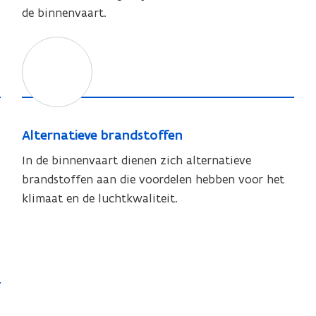
a
de binnenvaart.
l
m
i
A
n
e
l
z
l
a
t
i
m
e
n
e
r
g
A
l
Alternatieve brandstoffen
n
l
i
a
In de binnenvaart dienen zich alternatieve
t
n
t
brandstoffen aan die voordelen hebben voor het
e
g
i
klimaat en de luchtkwaliteit.
r
e
n
a
v
t
e
i
b
e
r
v
a