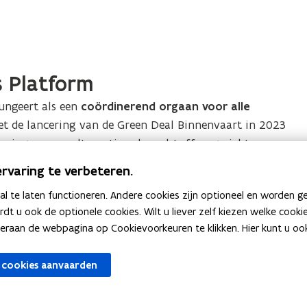
e
n
b
d
r
s
a
n
t
s Platform
d
o
s
ungeert als een
coördinerend orgaan voor alle
f
t
et de lancering van de Green Deal Binnenvaart in 2023
f
o
leningen voor alternatieve brandstoffen, gericht op
e
f
e van dienstverleningen en communicatieverbetering
n
f
rvaring te verbeteren.
e
 te laten functioneren. Andere cookies zijn optioneel en worden g
BSP)
n
ardt u ook de optionele cookies. Wilt u liever zelf kiezen welke cook
an de webpagina op Cookievoorkeuren te klikken. Hier kunt u ook 
 cookies aanvaarden