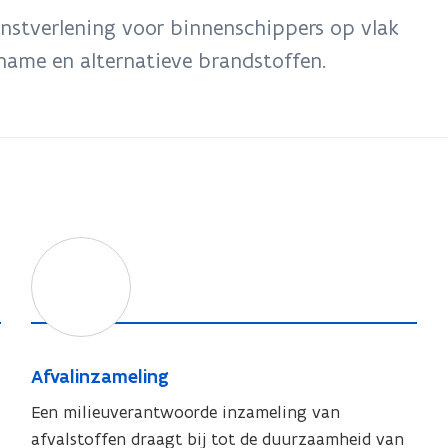
enstverlening voor binnenschippers op vlak
name en alternatieve brandstoffen.
A
f
v
a
l
A
Afvalinzameling
i
f
n
Een milieuverantwoorde inzameling van
v
z
afvalstoffen draagt bij tot de duurzaamheid van
a