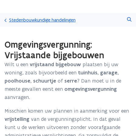
Overslaan
Zoeken
en
Stedenbouwkundige handelingen
naar
de
Gedaan
inhoud
Omgevingsvergunning:
met
gaan
laden.
Vrijstaande bijgebouwen
U
bevindt
Wilt u een
vrijstaand bijgebouw
plaatsen bij uw
zich
woning, zoals bijvoorbeeld een
tuinhuis, garage,
op:
Omgevingsvergunning:
poolhouse, schuurtje
of
serre
? Dan moet u in de
Vrijstaande
meeste gevallen eerst een
omgevingsvergunning
bijgebouwen
aanvragen.
Misschien komen uw plannen in aanmerking voor een
vrijstelling
van de vergunningsplicht. In dat geval
kunt u de werken uitvoeren zonder voorafgaande
administratieve verplichtingen. Ga zorgvuldig de