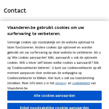
a
i
o
c
n
p
Contact
e
k
i
b
e
e
o
d
e
Vlaanderen.be gebruikt cookies om uw
(Scroll
(Scroll
o
i
r
Onderwerp
Instantie
surfervaring te verbeteren.
links)
rechts)
k
n
l
Algemene en inhoudelijke vragen
Contacteer de
Sommige cookies zijn noodzakelijk om de website optimaal te
o
o
i
(over uw dossier, beslissingen,
bevoegde overheid
laten functioneren. Andere cookies zijn optioneel en worden
p
p
n
procedures, voorwaarden,..)
gebruikt om uw surfervaring op deze website te verbeteren. Als u
e
e
k
op 'Alle cookies aanvaarden' klikt, aanvaardt u ook de optionele
Problemen met
aanmelden
Bel gratis naar 1700
n
n
n
cookies. Wilt u liever zelf kiezen welke cookies u aanvaardt? Klik
(elke werkdag van 9
t
t
a
op 'Cookievoorkeuren beheren'. U kunt uw cookievoorkeuren op elk
tot 19u)
i
i
a
moment aanpassen door onderaan de webpagina op
n
n
r
Cookievoorkeuren te klikken. Hier kunt u ook uw toestemming
Problemen tijdens het aanvragen
Tel: 078/78.78.54
in het Omgevingsloket.
Mail:
intrekken. Meer info leest u in het
privacy
- en
cookiebeleid
van
n
n
k
(
helpdesk.omgevingsv
Vlaanderen.be.
i
i
l
o
ergunning@vlaandere
e
e
e
Alle cookies aanvaarden
p
n.be
e
u
u
m
n
w
w
b
Enkel noodzakelijke cookies aanvaarden
t