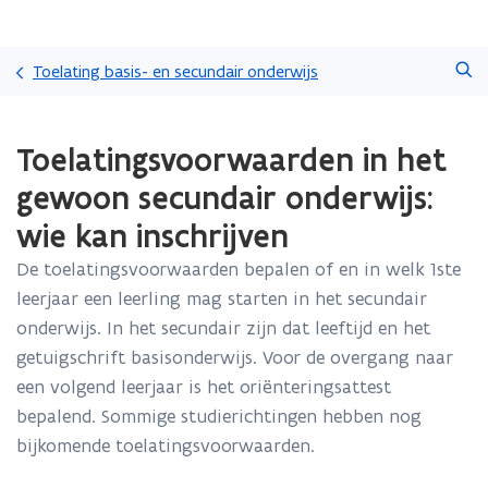
Overslaan
Zoeken
en
Toelating basis- en secundair onderwijs
naar
de
Gedaan
inhoud
Toelatingsvoorwaarden in het
met
gaan
laden.
gewoon secundair onderwijs:
U
bevindt
wie kan inschrijven
zich
op:
De toelatingsvoorwaarden bepalen of en in welk 1ste
Toelatingsvoorwaarden
leerjaar een leerling mag starten in het secundair
in
onderwijs. In het secundair zijn dat leeftijd en het
het
getuigschrift basisonderwijs. Voor de overgang naar
gewoon
secundair
een volgend leerjaar is het oriënteringsattest
onderwijs:
bepalend. Sommige studierichtingen hebben nog
wie
bijkomende toelatingsvoorwaarden.
kan
inschrijven