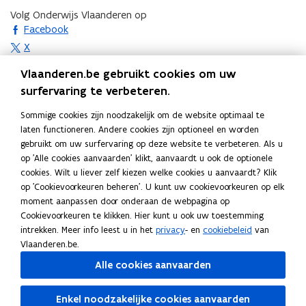
Volg Onderwijs Vlaanderen op
opent in nieuw venster
Facebook
opent in nieuw venster
X
opent in nieuw venster
Instagram
Vlaanderen.be gebruikt cookies om uw
opent in nieuw venster
Linkedin
surfervaring te verbeteren.
Deel deze pagina
Sommige cookies zijn noodzakelijk om de website optimaal te
F
L
K
laten functioneren. Andere cookies zijn optioneel en worden
a
i
o
gebruikt om uw surfervaring op deze website te verbeteren. Als u
c
n
p
Contact
op 'Alle cookies aanvaarden' klikt, aanvaardt u ook de optionele
e
k
i
cookies. Wilt u liever zelf kiezen welke cookies u aanvaardt? Klik
b
e
e
op 'Cookievoorkeuren beheren'. U kunt uw cookievoorkeuren op elk
o
d
e
moment aanpassen door onderaan de webpagina op
Vragen over
aanmelden en inschrijven
: contacteer
Cookievoorkeuren te klikken. Hier kunt u ook uw toestemming
o
i
r
de
school
, het
centrum voor leerlingenbegeleiding
intrekken. Meer info leest u in het
privacy
- en
cookiebeleid
van
k
n
l
Vlaanderen.be.
(CLB) of een
lokaal overlegplatform
(LOP)
o
o
i
Alle cookies aanvaarden
p
p
n
Vragen over de
inschrijvingsregels
:
e
e
k
scholen.leerlingen.agodi@vlaanderen.be
(
Enkel noodzakelijke cookies aanvaarden
n
n
n
o