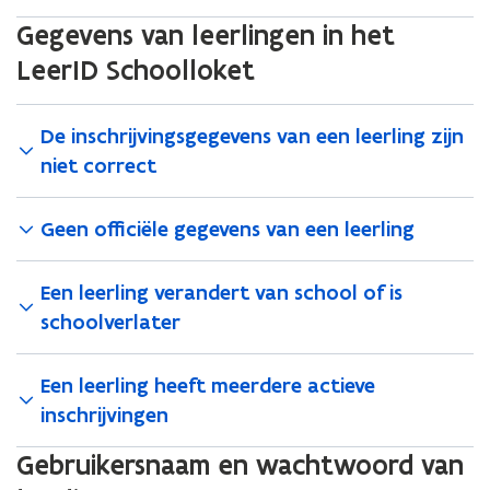
e
e
a
a
o
o
Gegevens van leerlingen in het
a
a
o
o
r
LeerID Schoolloket
r
r
r
i
i
l
l
n
n
e
e
h
De inschrijvingsgegevens van een leerling zijn
h
e
e
e
e
r
r
niet correct
t
t
l
l
L
L
i
i
e
e
Geen officiële gegevens van een leerling
n
n
e
e
g
g
r
r
e
e
Een leerling verandert van school of is
I
I
n
n
D
D
schoolverlater
L
L
e
e
Een leerling heeft meerdere actieve
e
e
r
r
inschrijvingen
l
l
i
i
Gebruikersnaam en wachtwoord van
n
n