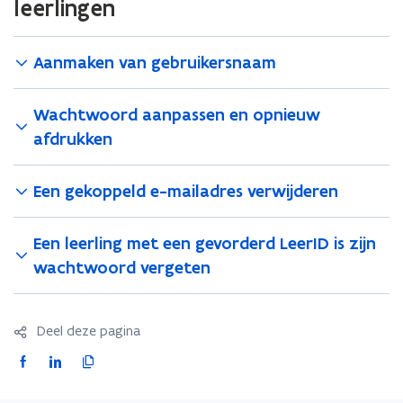
leerlingen
g
g
l
l
o
o
Aanmaken van gebruikersnaam
k
k
e
e
t
t
Wachtwoord aanpassen en opnieuw
afdrukken
Een gekoppeld e-mailadres verwijderen
Een leerling met een gevorderd LeerID is zijn
wachtwoord vergeten
Deel deze pagina
F
L
K
a
i
o