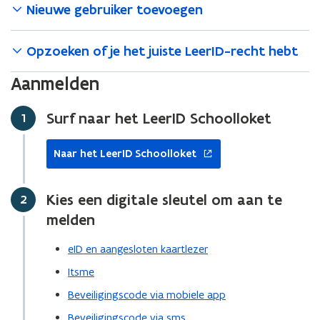
Nieuwe gebruiker toevoegen
n
t
Opzoeken of je het juiste LeerID-recht hebt
i
n
Aanmelden
n
i
Surf naar het LeerID Schoolloket
Stap
1
e
u
opent
w
Naar het LeerID Schoolloket
in
v
nieuw
e
venster
Kies een digitale sleutel om aan te
Stap
2
n
melden
s
t
eID en aangesloten kaartlezer
e
Itsme
r
)
Beveiligingscode via mobiele app
Beveiligingscode via sms