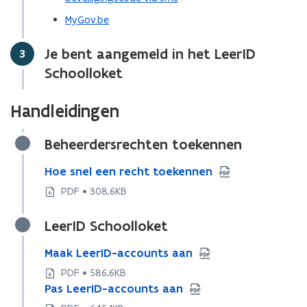
MyGov.be
Je bent aangemeld in het LeerID
Stap
3
Schoolloket
Handleidingen
Beheerdersrechten toekennen
H
Hoe snel een recht toekennen
H
o
o
PDF • 308,6KB
e
e
s
s
LeerID Schoolloket
n
n
e
e
M
Maak LeerID-accounts aan
M
l
l
a
a
e
e
PDF • 586,6KB
a
a
e
e
P
Pas LeerID-accounts aan
P
k
k
n
n
a
a