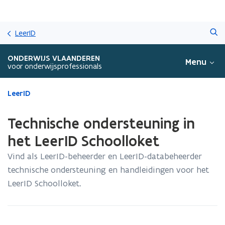
Overslaan
Zoeken
en
LeerID
naar
de
ONDERWIJS VLAANDEREN
Menu
inhoud
voor onderwijsprofessionals
gaan
Gedaan
LeerID
met
laden.
Technische ondersteuning in
U
bevindt
het LeerID Schoolloket
zich
Vind als LeerID-beheerder en LeerID-databeheerder
op:
Technische
technische ondersteuning en handleidingen voor het
ondersteuning
LeerID Schoolloket.
in
het
LeerID
Schoolloket