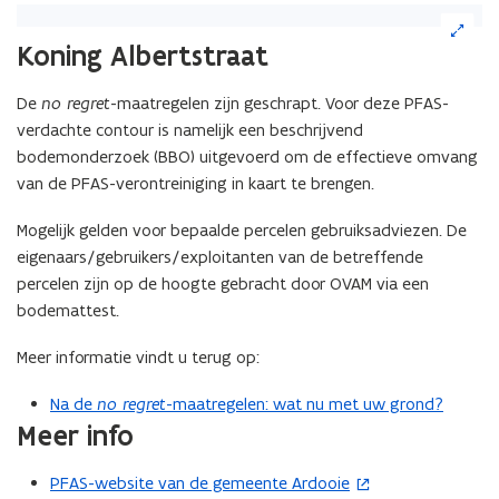
(Klik
op
Koning Albertstraat
de
afbeelding
De
no regret
-maatregelen zijn geschrapt. Voor deze PFAS-
voor
verdachte contour is namelijk een beschrijvend
een
vergrote
bodemonderzoek (BBO) uitgevoerd om de effectieve omvang
weergave)
van de PFAS-verontreiniging in kaart te brengen.
Mogelijk gelden voor bepaalde percelen gebruiksadviezen. De
eigenaars/gebruikers/exploitanten van de betreffende
percelen zijn op de hoogte gebracht door OVAM via een
bodemattest.
Meer informatie vindt u terug op:
Na de
no regret
-maatregelen: wat nu met uw grond?
Meer info
PFAS-website van de gemeente Ardooie
(