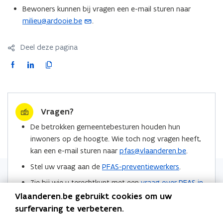
o
Bewoners kunnen bij vragen een e-mail sturen naar
p
milieu@ardooie.be
.
(
e
o
n
p
Deel deze pagina
t
e
F
L
K
i
n
a
i
o
n
t
c
n
p
n
i
e
k
i
i
n
Vragen?
b
e
e
e
u
o
d
e
u
De betrokken gemeentebesturen houden hun
w
o
i
r
w
inwoners op de hoogte. Wie toch nog vragen heeft,
e
k
n
l
v
kan een e-mail sturen naar
pfas@vlaanderen.be
.
-
o
o
i
e
m
Stel uw vraag aan de
PFAS-preventiewerkers
.
p
p
n
n
a
Zie bij wie u terechtkunt met een
vraag over PFAS in
e
e
k
s
i
de regio Zwijndrecht
.
n
n
n
Vlaanderen.be gebruikt cookies om uw
t
l
t
t
a
surfervaring te verbeteren.
e
Locaties
a
i
i
a
r