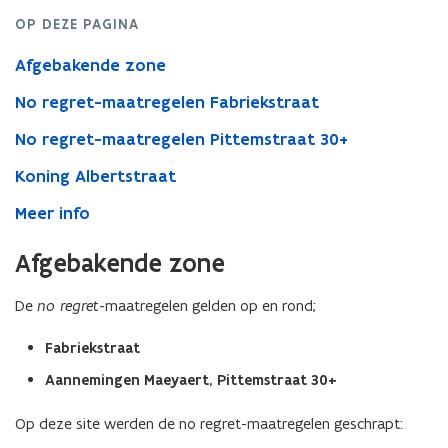
n
OP DEZE PAGINA
d
Afgebakende zone
e
f
No regret-maatregelen Fabriekstraat
i
No regret-maatregelen Pittemstraat 30+
n
Koning Albertstraat
i
t
Meer info
i
e
Afgebakende zone
)
De
no regret
-maatregelen gelden op en rond;
Fabriekstraat
Aannemingen Maeyaert, Pittemstraat 30+
Op deze site werden de no regret-maatregelen geschrapt: