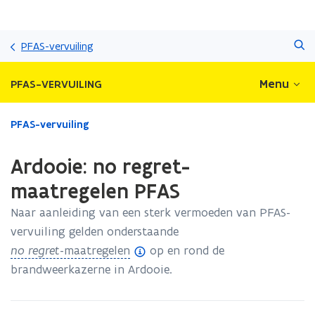
Overslaan
Zoeken
en
PFAS-vervuiling
naar
de
Menu
PFAS-VERVUILING
inhoud
gaan
Gedaan
PFAS-vervuiling
met
laden.
Ardooie: no regret-
U
bevindt
maatregelen PFAS
zich
Naar aanleiding van een sterk vermoeden van PFAS-
op:
Ardooie:
vervuiling gelden onderstaande
no
(
no regret
-maatregelen
op en rond de
regret-
o
brandweerkazerne in Ardooie.
maatregelen
PFAS
p
e