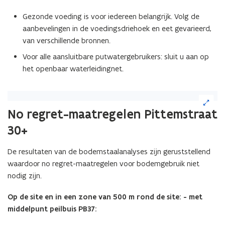
Gezonde voeding is voor iedereen belangrijk. Volg de
aanbevelingen in de voedingsdriehoek en eet gevarieerd,
van verschillende bronnen.
Voor alle aansluitbare putwatergebruikers: sluit u aan op
het openbaar waterleidingnet.
(Klik
op
No regret-maatregelen Pittemstraat
de
30+
afbeelding
voor
een
De resultaten van de bodemstaalanalyses zijn geruststellend
vergrote
waardoor no regret-maatregelen voor bodemgebruik niet
weergave)
nodig zijn.
Op de site en in een zone van 500 m rond de site: - met
middelpunt peilbuis PB37: