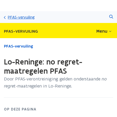
Overslaan
Zoeken
en
PFAS-vervuiling
naar
de
Menu
PFAS-VERVUILING
inhoud
gaan
Gedaan
PFAS-vervuiling
met
laden.
Lo-Reninge: no regret-
U
bevindt
maatregelen PFAS
zich
Door PFAS-verontreiniging gelden onderstaande
no
op:
Lo-
regret
-maatregelen in Lo-Reninge.
Reninge:
no
regret-
maatregelen
OP DEZE PAGINA
PFAS