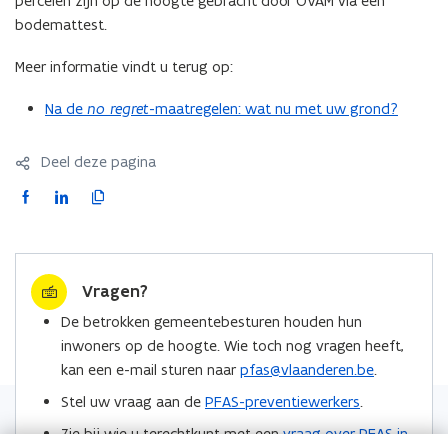
percelen zijn op de hoogte gebracht door OVAM via een
bodemattest.
Meer informatie vindt u terug op:
Na de
no regret
-maatregelen: wat nu met uw grond?
Deel deze pagina
F
L
K
a
i
o
c
n
p
e
k
i
Vragen?
b
e
e
o
d
e
De betrokken gemeentebesturen houden hun
o
i
r
inwoners op de hoogte. Wie toch nog vragen heeft,
k
n
l
kan een e-mail sturen naar
pfas@vlaanderen.be
.
o
o
i
Stel uw vraag aan de
PFAS-preventiewerkers
.
p
p
n
Zie bij wie u terechtkunt met een
vraag over PFAS in
e
e
k