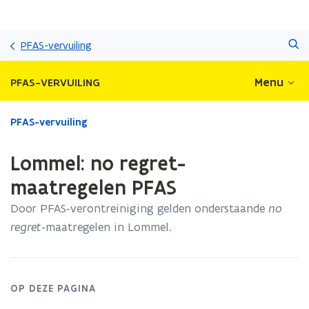
Overslaan
Zoeken
en
PFAS-vervuiling
naar
de
Menu
PFAS-VERVUILING
inhoud
gaan
Gedaan
PFAS-vervuiling
met
laden.
Lommel: no regret-
U
bevindt
maatregelen PFAS
zich
Door PFAS-verontreiniging gelden onderstaande
no
op:
Lommel:
regret
-maatregelen in Lommel.
no
regret-
maatregelen
PFAS
OP DEZE PAGINA