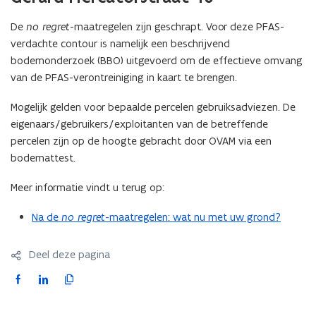
de
afbeelding
De
no regret
-maatregelen zijn geschrapt. Voor deze PFAS-
voor
verdachte contour is namelijk een beschrijvend
een
vergrote
bodemonderzoek (BBO) uitgevoerd om de effectieve omvang
weergave)
van de PFAS-verontreiniging in kaart te brengen.
Mogelijk gelden voor bepaalde percelen gebruiksadviezen. De
eigenaars/gebruikers/exploitanten van de betreffende
percelen zijn op de hoogte gebracht door OVAM via een
bodemattest.
Meer informatie vindt u terug op:
Na de
no regret
-maatregelen: wat nu met uw grond?
Deel deze pagina
F
L
K
a
i
o
c
n
p