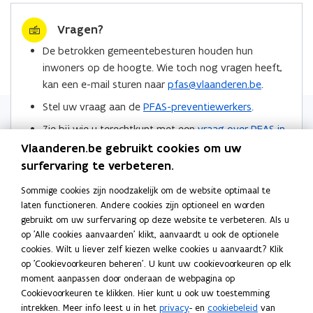
e
k
i
Vragen?
b
e
e
o
d
e
De betrokken gemeentebesturen houden hun
o
i
r
inwoners op de hoogte. Wie toch nog vragen heeft,
k
n
l
kan een e-mail sturen naar
pfas@vlaanderen.be
.
o
o
i
Stel uw vraag aan de
PFAS-preventiewerkers
.
p
p
n
Zie bij wie u terechtkunt met een
vraag over PFAS in
e
e
k
de regio Zwijndrecht
.
n
n
n
Vlaanderen.be gebruikt cookies om uw
t
t
a
surfervaring te verbeteren.
Locaties
i
i
a
Sommige cookies zijn noodzakelijk om de website optimaal te
n
n
r
laten functioneren. Andere cookies zijn optioneel en worden
n
n
k
gebruikt om uw surfervaring op deze website te verbeteren. Als u
i
i
l
op 'Alle cookies aanvaarden' klikt, aanvaardt u ook de optionele
e
e
e
cookies. Wilt u liever zelf kiezen welke cookies u aanvaardt? Klik
Meer info
u
u
m
op 'Cookievoorkeuren beheren'. U kunt uw cookievoorkeuren op elk
moment aanpassen door onderaan de webpagina op
w
w
b
Persberichten
Cookievoorkeuren te klikken. Hier kunt u ook uw toestemming
v
v
o
intrekken. Meer info leest u in het
privacy
- en
cookiebeleid
van