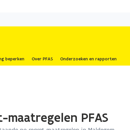
Overslaan
en
naar
de
inhoud
gaan
ing beperken
Over PFAS
Onderzoeken en rapporten
t-maatregelen PFAS
staande
no regret
-maatregelen in Maldegem.