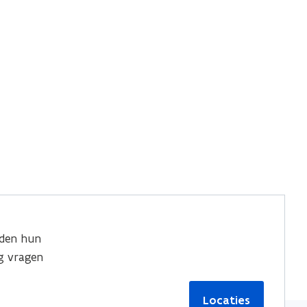
den hun
g vragen
Locaties