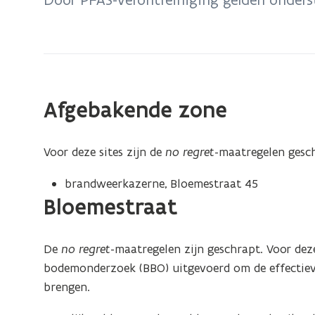
zich
op:
Maldegem:
no
regret-
Afgebakende zone
maatregelen
PFAS
Voor deze sites zijn de
no regret
-maatregelen gesc
brandweerkazerne, Bloemestraat 45
Bloemestraat
De
no regret
-maatregelen zijn geschrapt. Voor dez
bodemonderzoek (BBO) uitgevoerd om de effectiev
brengen.