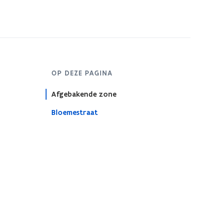
s
t
e
r
OP DEZE PAGINA
Afgebakende zone
Bloemestraat