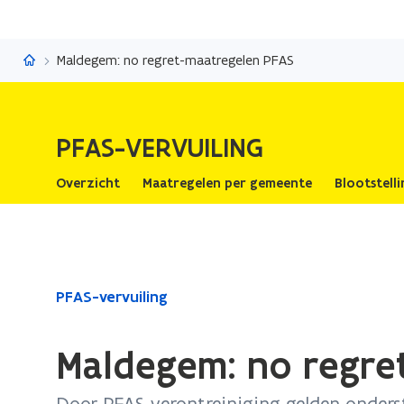
PFAS-vervuiling
Maldegem: no regret-maatregelen PFAS
PFAS-VERVUILING
Overzicht
Maatregelen per gemeente
Blootstell
Gedaan
PFAS-vervuiling
met
laden.
Maldegem: no regre
U
bevindt
Door PFAS-verontreiniging gelden onder