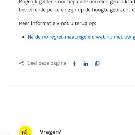
Mogelijk gelden voor bepaalde percelen gebruiksa
betreffende percelen zijn op de hoogte gebracht 
Meer informatie vindt u terug op:
Na de
no regret
-maatregelen: wat nu met uw 
F
L
K
Deel deze pagina
a
i
o
c
n
p
e
k
i
b
e
e
o
d
e
o
i
r
k
n
l
o
o
i
Vragen?