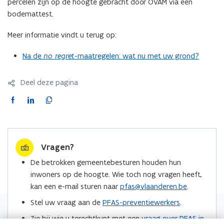
percelen zijn op de hoogte gebracht door OVAM via een
bodemattest.
Meer informatie vindt u terug op:
Na de
no regret
-maatregelen: wat nu met uw grond?
Deel deze pagina
F
L
K
a
i
o
c
n
p
e
k
i
Vragen?
b
e
e
o
d
e
De betrokken gemeentebesturen houden hun
o
i
r
inwoners op de hoogte. Wie toch nog vragen heeft,
k
n
l
kan een e-mail sturen naar
pfas@vlaanderen.be
.
o
o
i
Stel uw vraag aan de
PFAS-preventiewerkers
.
p
p
n
Zie bij wie u terechtkunt met een
vraag over PFAS in
e
e
k