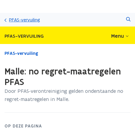
Overslaan
Zoeken
en
PFAS-vervuiling
naar
de
Menu
PFAS-VERVUILING
inhoud
gaan
Gedaan
PFAS-vervuiling
met
laden.
Malle: no regret-maatregelen
U
bevindt
PFAS
zich
Door PFAS-verontreiniging gelden onderstaande no
op:
Malle:
regret-maatregelen in Malle.
no
regret-
maatregelen
PFAS
OP DEZE PAGINA