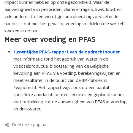
impact kunnen hebben op onze gezondheid. Waar de
n
aanwezigheid van pesticiden, vlamvertragers, kwik, lood, en
n
vele andere stoffen wordt gecontroleerd bij voedsel in de
i
handel, is dat niet het geval bij voedingsmiddelen die we zelf
e
kweken in de tuin.
u
Meer over voeding en PFAS
w
v
tussentijdse PFAS-rapport van de opdrachthouder
e
met informatie rond het gebruik van water in de
n
voedselproductie, blootstelling van de Belgische
s
bevolking aan PFAS via voeding, berekeningswijzen en
t
meetresultaten in de buurt van de 3M-fabriek in
e
Zwijndrecht. Het rapport wijst ook op een aantal
r
specifieke aandachtspunten, leemtes en geplande acties
)
met betrekking tot de aanwezigheid van PFAS in voeding
en drinkwater.
Deel deze pagina