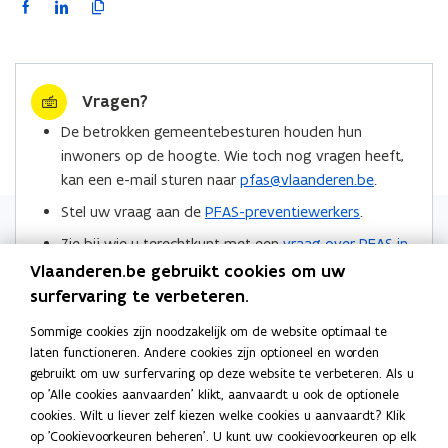
F
L
K
a
i
o
c
n
p
e
k
i
Vragen?
b
e
e
o
d
e
De betrokken gemeentebesturen houden hun
o
i
r
inwoners op de hoogte. Wie toch nog vragen heeft,
k
n
l
kan een e-mail sturen naar
pfas@vlaanderen.be
.
o
o
i
Stel uw vraag aan de
PFAS-preventiewerkers
.
p
p
n
Zie bij wie u terechtkunt met een
vraag over PFAS in
e
e
k
de regio Zwijndrecht
.
n
n
n
Vlaanderen.be gebruikt cookies om uw
t
t
a
surfervaring te verbeteren.
Locaties
i
i
a
Sommige cookies zijn noodzakelijk om de website optimaal te
n
n
r
laten functioneren. Andere cookies zijn optioneel en worden
n
n
k
gebruikt om uw surfervaring op deze website te verbeteren. Als u
i
i
l
op 'Alle cookies aanvaarden' klikt, aanvaardt u ook de optionele
e
e
e
cookies. Wilt u liever zelf kiezen welke cookies u aanvaardt? Klik
Meer info
u
u
m
op 'Cookievoorkeuren beheren'. U kunt uw cookievoorkeuren op elk