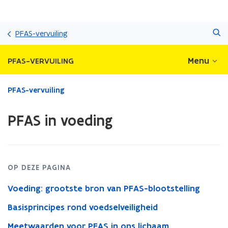
Overslaan
Zoeken
en
PFAS-vervuiling
naar
de
Menu
PFAS-VERVUILING
inhoud
gaan
Gedaan
PFAS-vervuiling
met
laden.
PFAS in voeding
U
bevindt
zich
op:
PFAS
OP DEZE PAGINA
in
voeding
Voeding: grootste bron van PFAS-blootstelling
Basisprincipes rond voedselveiligheid
Meetwaarden voor PFAS in ons lichaam