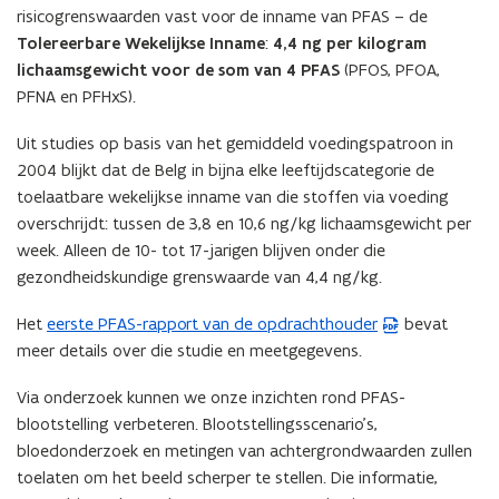
weergave)
risicogrenswaarden vast voor de inname van PFAS – de
u
Tolereerbare Wekelijkse Inname
:
4,4 ng per kilogram
w
lichaamsgewicht voor de som van 4 PFAS
(PFOS, PFOA,
v
PFNA en PFHxS).
e
n
Uit studies op basis van het gemiddeld voedingspatroon in
s
2004 blijkt dat de Belg in bijna elke leeftijdscategorie de
t
toelaatbare wekelijkse inname van die stoffen via voeding
e
overschrijdt: tussen de 3,8 en 10,6 ng/kg lichaamsgewicht per
r
week. Alleen de 10- tot 17-jarigen blijven onder die
)
gezondheidskundige grenswaarde van 4,4 ng/kg.
Het
eerste PFAS-rapport van de opdrachthouder
bevat
(
meer details over die studie en meetgegevens.
P
D
Via onderzoek kunnen we onze inzichten rond PFAS-
F
blootstelling verbeteren. Blootstellingsscenario’s,
b
bloedonderzoek en metingen van achtergrondwaarden zullen
e
toelaten om het beeld scherper te stellen. Die informatie,
s