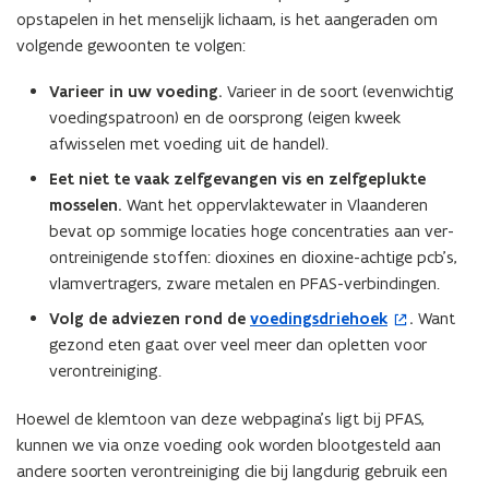
opstapelen in het menselijk lichaam, is het aangeraden om
volgende gewoonten te volgen:
Varieer in uw voeding.
Varieer in de soort (evenwichtig
voedingspatroon) en de oorsprong (eigen kweek
afwisselen met voeding uit de handel).
Eet niet te vaak zelfgevangen vis en zelfgeplukte
mosselen.
Want het oppervlaktewater in Vlaanderen
bevat op sommige locaties hoge concentraties aan ver­
ont­rei­ni­gen­de stoffen: dioxines en dioxine-achtige pcb’s,
vlamvertragers, zware metalen en PFAS-verbindingen.
Volg de adviezen rond de
voedingsdriehoek
.
Want
(
gezond eten gaat over veel meer dan opletten voor
o
verontreiniging.
p
e
Hoewel de klemtoon van deze webpagina’s ligt bij PFAS,
n
kunnen we via onze voeding ook worden blootgesteld aan
t
andere soorten verontreiniging die bij langdurig gebruik een
i