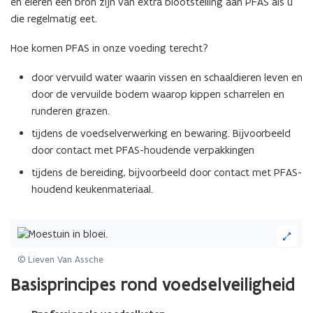
en eieren een bron zijn van extra blootstelling aan PFAS als u
die regelmatig eet.
Hoe komen PFAS in onze voeding terecht?
door vervuild water waarin vissen en schaaldieren leven en
door de vervuilde bodem waarop kippen scharrelen en
runderen grazen.
tijdens de voedselverwerking en bewaring. Bijvoorbeeld
door contact met PFAS-houdende verpakkingen
tijdens de bereiding, bijvoorbeeld door contact met PFAS-
houdend keukenmateriaal.
(Klik
op
de
© Lieven Van Assche
afbeelding
Basisprincipes rond voedselveiligheid
voor
een