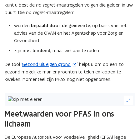
u
kunt u best de
no regret
-maatregelen volgen die gelden in uw
w
buurt. Die
no regret
-maatregelen:
v
e
worden
bepaald door de gemeente
, op basis van het
n
advies van de OVAM en het Agentschap voor Zorg en
s
Gezondheid
t
zijn
niet bindend
, maar wel aan te raden.
e
r
De tool ‘
Gezond uit eigen grond
’ helpt u om op een zo
(
)
gezond mogelijke manier groenten te telen en kippen te
o
kweken. Momenteel zijn PFAS nog niet opgenomen.
p
e
n
(Klik
t
op
de
i
Meetwaarden voor PFAS in ons
afbeelding
n
lichaam
voor
n
een
i
vergrote
De Europese Autoriteit voor Voedselveiligheid (EFSA) legde
e