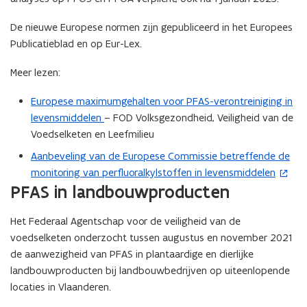
De nieuwe Europese normen zijn gepubliceerd in het Europees
Publicatieblad en op Eur-Lex.
Meer lezen:
Europese maximumgehalten voor PFAS-verontreiniging in
levensmiddelen
– FOD Volksgezondheid, Veiligheid van de
Voedselketen en Leefmilieu
Aanbeveling van de Europese Commissie betreffende de
(
monitoring van perfluoralkylstoffen in levensmiddelen
o
PFAS in landbouwproducten
p
e
Het Federaal Agentschap voor de veiligheid van de
n
voedselketen onderzocht tussen augustus en november 2021
t
de aanwezigheid van PFAS in plantaardige en dierlijke
i
landbouwproducten bij landbouwbedrijven op uiteenlopende
n
locaties in Vlaanderen.
n
i