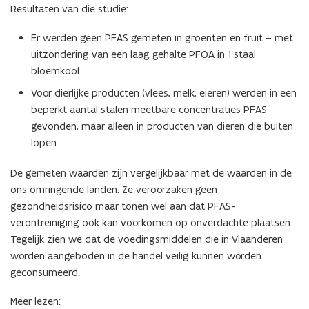
Resultaten van die studie:
e
u
Er werden geen PFAS gemeten in groenten en fruit – met
w
uitzondering van een laag gehalte PFOA in 1 staal
v
bloemkool.
e
Voor dierlijke producten (vlees, melk, eieren) werden in een
n
beperkt aantal stalen meetbare concentraties PFAS
s
gevonden, maar alleen in producten van dieren die buiten
t
lopen.
e
r
De gemeten waarden zijn vergelijkbaar met de waarden in de
)
ons omringende landen. Ze veroorzaken geen
gezondheidsrisico maar tonen wel aan dat PFAS-
verontreiniging ook kan voorkomen op onverdachte plaatsen.
Tegelijk zien we dat de voedingsmiddelen die in Vlaanderen
worden aangeboden in de handel veilig kunnen worden
geconsumeerd.
Meer lezen: