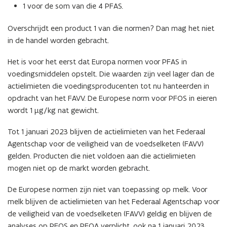
n
1 voor de som van die 4 PFAS.
s
i
t
Overschrijdt een product 1 van die normen? Dan mag het niet
e
e
in de handel worden gebracht.
u
r
w
)
Het is voor het eerst dat Europa normen voor PFAS in
v
voedingsmiddelen opstelt. Die waarden zijn veel lager dan de
e
actielimieten die voedingsproducenten tot nu hanteerden in
n
opdracht van het FAVV. De Europese norm voor PFOS in eieren
s
wordt 1 µg/kg nat gewicht.
t
e
Tot 1 januari 2023 blijven de actielimieten van het Federaal
r
Agentschap voor de veiligheid van de voedselketen (FAVV)
)
gelden. Producten die niet voldoen aan die actielimieten
mogen niet op de markt worden gebracht.
De Europese normen zijn niet van toepassing op melk. Voor
melk blijven de actielimieten van het Federaal Agentschap voor
de veiligheid van de voedselketen (FAVV) geldig en blijven de
analyses op PFOS en PFOA verplicht, ook na 1 januari 2023.