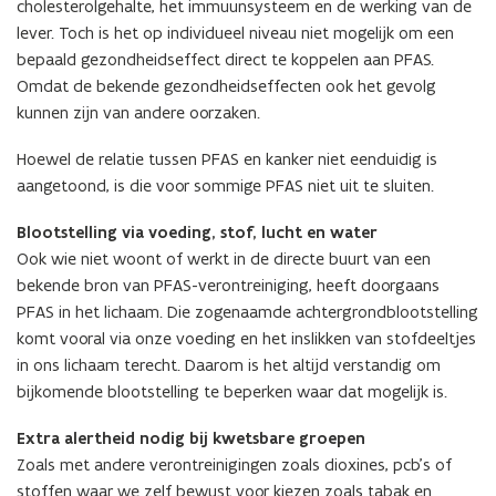
cholesterolgehalte, het immuunsysteem en de werking van de
n
lever. Toch is het op individueel niveau niet mogelijk om een
i
bepaald gezondheidseffect direct te koppelen aan PFAS.
e
Omdat de bekende gezondheidseffecten ook het gevolg
u
kunnen zijn van andere oorzaken.
w
v
Hoewel de relatie tussen PFAS en kanker niet eenduidig is
e
aangetoond, is die voor sommige PFAS niet uit te sluiten.
n
s
Blootstelling via voeding, stof, lucht en water
t
Ook wie niet woont of werkt in de directe buurt van een
e
bekende bron van PFAS-verontreiniging, heeft doorgaans
r
PFAS in het lichaam. Die zogenaamde achtergrondblootstelling
)
komt vooral via onze voeding en het inslikken van stofdeeltjes
in ons lichaam terecht. Daarom is het altijd verstandig om
bijkomende blootstelling te beperken waar dat mogelijk is.
Extra alertheid nodig bij kwetsbare groepen
Zoals met andere verontreinigingen zoals dioxines, pcb’s of
stoffen waar we zelf bewust voor kiezen zoals tabak en