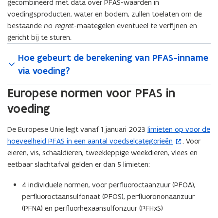
gecombineerd met data over PFAS-waarden in
t
voedingsproducten, water en bodem, zullen toelaten om de
a
bestaande
no regret
-maategelen eventueel te verfijnen en
n
gericht bij te sturen.
d
o
Hoe gebeurt de berekening van PFAS-inname
p
via voeding?
e
n
Europese normen voor PFAS in
t
voeding
i
n
De Europese Unie legt vanaf 1 januari 2023
limieten op voor de
(
n
hoeveelheid PFAS in een aantal voedselcategorieën
. Voor
o
i
eieren, vis, schaaldieren, tweekleppige weekdieren, vlees en
p
e
eetbaar slachtafval gelden er dan 5 limieten:
e
u
n
w
4 individuele normen, voor perfluoroctaanzuur (PFOA),
t
v
perfluoroctaansulfonaat (PFOS), perfluorononaanzuur
i
e
(PFNA) en perfluorhexaansulfonzuur (PFHxS)
n
n