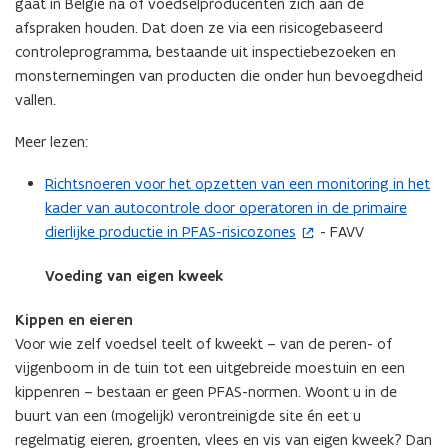
gaat in België na of voedselproducenten zich aan de
afspraken houden. Dat doen ze via een risicogebaseerd
controleprogramma, bestaande uit inspectiebezoeken en
monsternemingen van producten die onder hun bevoegdheid
vallen.
Meer lezen:
Richtsnoeren voor het opzetten van een monitoring in het
(
kader van autocontrole door operatoren in de primaire
o
dierlijke productie in PFAS-risicozones
- FAVV
p
e
Voeding van eigen kweek
n
t
Kippen en eieren
i
Voor wie zelf voedsel teelt of kweekt – van de peren- of
n
vijgenboom in de tuin tot een uitgebreide moestuin en een
n
kippenren – bestaan er geen PFAS-normen. Woont u in de
i
buurt van een (mogelijk) verontreinigde site én eet u
e
regelmatig eieren, groenten, vlees en vis van eigen kweek? Dan