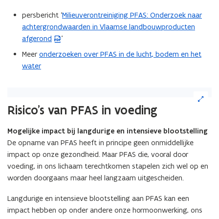
persbericht ‘
Milieuverontreiniging PFAS: Onderzoek naar
(
achtergrondwaarden in Vlaamse landbouwproducten
P
afgerond
’
D
F
Meer
onderzoeken over PFAS in de lucht, bodem en het
b
water
e
s
(Klik
t
op
Risico’s van PFAS in voeding
a
de
n
afbeelding
Mogelijke impact bij langdurige en intensieve blootstelling
d
voor
De opname van PFAS heeft in principe geen onmiddellijke
een
o
vergrote
impact op onze gezondheid. Maar PFAS die, vooral door
p
weergave)
voeding, in ons lichaam terechtkomen stapelen zich wel op en
e
worden doorgaans maar heel langzaam uitgescheiden.
n
t
Langdurige en intensieve blootstelling aan PFAS kan een
i
impact hebben op onder andere onze hormoonwerking, ons
n