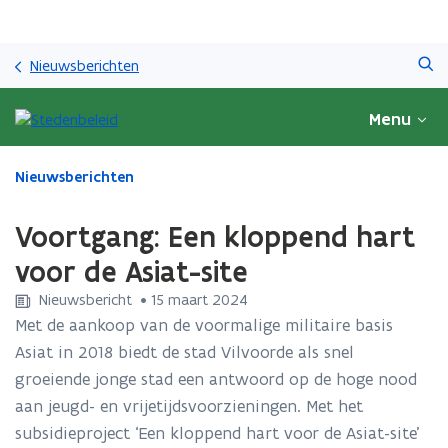
Overslaan
Zoeken
en
Nieuwsberichten
naar
de
Menu
inhoud
gaan
Gedaan
Nieuwsberichten
met
laden.
Voortgang: Een kloppend hart
U
bevindt
voor de Asiat-site
zich
Nieuwsbericht
 •
15 maart 2024
op:
Voortgang:
Met de aankoop van de voormalige militaire basis
Een
Asiat in 2018 biedt de stad Vilvoorde als snel
kloppend
groeiende jonge stad een antwoord op de hoge nood
hart
aan jeugd- en vrijetijdsvoorzieningen. Met het
voor
de
subsidieproject ‘Een kloppend hart voor de Asiat-site’