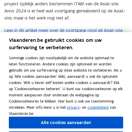
project tijdelijk anders bestemmen (TAB) van de Asiat-site.
Anno 2024 is er heel wat voortgang gerealiseerd op de Asiat-
site, maar is het werk nog niet af.
Lees in dit artikel meer over de voortgang rond de Asiat-site.
Vlaanderen.be gebruikt cookies om uw
(Klik
surfervaring te verbeteren.
op
© Asiat Park
Sommige cookies zijn noodzakelijk om de website optimaal te
de
laten functioneren. Andere cookies zijn optioneel en worden
afbeelding
gebruikt om uw surfervaring op deze website te verbeteren. Als u
voor
Deel deze pagina
op 'Alle cookies aanvaarden' klikt, aanvaardt u ook de optionele
een
F
L
K
cookies. Wilt u liever zelf kiezen welke cookies u aanvaardt? Klik
vergrote
a
i
o
op 'Cookievoorkeuren beheren'. U kunt uw cookievoorkeuren op elk
weergave)
moment aanpassen door onderaan de webpagina op
c
n
p
Cookievoorkeuren te klikken. Hier kunt u ook uw toestemming
e
k
i
intrekken. Meer info leest u in het
privacy
- en
cookiebeleid
van
Neem contact met ons op
b
e
e
Vlaanderen.be.
o
d
e
Heb je een vraag of opmerking?
Alle cookies aanvaarden
o
i
r
Laat het ons weten
k
n
l