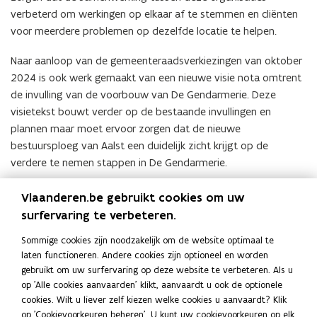
verbeterd om werkingen op elkaar af te stemmen en cliënten
voor meerdere problemen op dezelfde locatie te helpen.
Naar aanloop van de gemeenteraadsverkiezingen van oktober
2024 is ook werk gemaakt van een nieuwe visie nota omtrent
de invulling van de voorbouw van De Gendarmerie. Deze
visietekst bouwt verder op de bestaande invullingen en
plannen maar moet ervoor zorgen dat de nieuwe
bestuursploeg van Aalst een duidelijk zicht krijgt op de
verdere te nemen stappen in De Gendarmerie.
Vlaanderen.be gebruikt cookies om uw
surfervaring te verbeteren.
opent
Website De Gendarmerie
in
Sommige cookies zijn noodzakelijk om de website optimaal te
nieuw
laten functioneren. Andere cookies zijn optioneel en worden
venster
gebruikt om uw surfervaring op deze website te verbeteren. Als u
Deel deze pagina
op 'Alle cookies aanvaarden' klikt, aanvaardt u ook de optionele
F
L
K
cookies. Wilt u liever zelf kiezen welke cookies u aanvaardt? Klik
a
i
o
op 'Cookievoorkeuren beheren'. U kunt uw cookievoorkeuren op elk