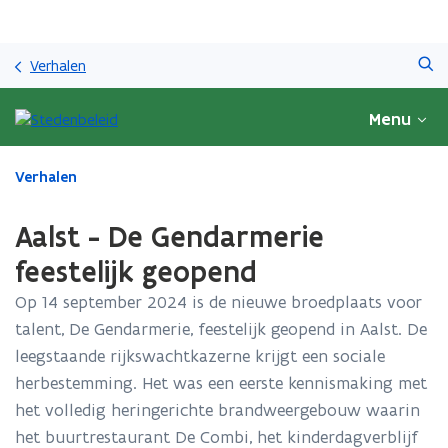
Overslaan
Zoeken
en
Verhalen
naar
de
Menu
inhoud
gaan
Gedaan
Verhalen
met
laden.
Aalst - De Gendarmerie
U
bevindt
feestelijk geopend
zich
Op 14 september 2024 is de nieuwe broedplaats voor
op:
Aalst
talent, De Gendarmerie, feestelijk geopend in Aalst. De
-
leegstaande rijkswachtkazerne krijgt een sociale
De
herbestemming. Het was een eerste kennismaking met
Gendarmerie
feestelijk
het volledig heringerichte brandweergebouw waarin
geopend
het buurtrestaurant De Combi, het kinderdagverblijf