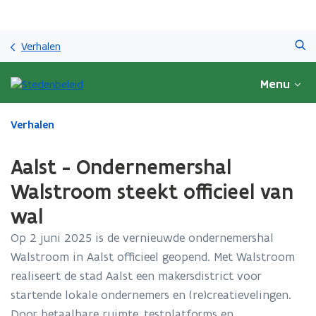
Overslaan
Zoeken
en
Verhalen
naar
de
Menu
inhoud
gaan
Gedaan
Verhalen
met
laden.
Aalst - Ondernemershal
U
bevindt
Walstroom steekt officieel van
zich
wal
op:
Aalst
Op 2 juni 2025 is de vernieuwde ondernemershal
-
Walstroom in Aalst officieel geopend. Met Walstroom
Ondernemershal
Walstroom
realiseert de stad Aalst een makersdistrict voor
steekt
startende lokale ondernemers en (re)creatievelingen.
officieel
Door betaalbare ruimte, testplatforms en