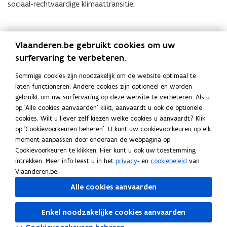
sociaal-rechtvaardige klimaattransitie.
(Klik
op
Vlaanderen.be gebruikt cookies om uw
Links
de
surfervaring te verbeteren.
L
Linkeroever Klimaatneutraal in 2030
L
o
afbeelding
i
K
Klimaatneutraal en smart cities
i
p
K
o
voor
Sommige cookies zijn noodzakelijk om de website optimaal te
n
l
n
e
l
p
een
laten functioneren. Andere cookies zijn optioneel en worden
k
i
k
n
i
e
vergrote
gebruikt om uw surfervaring op deze website te verbeteren. Als u
Deel deze pagina
e
m
e
t
m
n
weergave)
op 'Alle cookies aanvaarden' klikt, aanvaardt u ook de optionele
r
a
r
i
a
t
F
L
K
cookies. Wilt u liever zelf kiezen welke cookies u aanvaardt? Klik
o
a
o
n
a
i
a
i
o
op 'Cookievoorkeuren beheren'. U kunt uw cookievoorkeuren op elk
e
t
e
n
t
n
moment aanpassen door onderaan de webpagina op
c
n
p
v
n
v
i
n
n
Cookievoorkeuren te klikken. Hier kunt u ook uw toestemming
e
k
i
e
e
e
e
e
i
intrekken. Meer info leest u in het
privacy
- en
cookiebeleid
van
Neem contact met ons op
b
e
e
r
u
r
u
u
e
Vlaanderen.be.
o
d
e
K
t
K
w
t
u
Heb je een vraag of opmerking?
Alle cookies aanvaarden
o
i
r
l
r
l
v
r
w
Laat het ons weten
i
a
i
e
a
v
k
n
l
m
a
m
n
a
e
Enkel noodzakelijke cookies aanvaarden
o
o
i
a
l
a
s
l
n
p
p
n