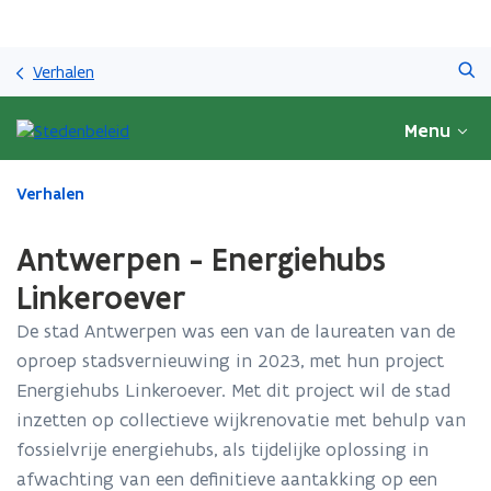
Overslaan
Zoeken
en
Verhalen
naar
de
Menu
inhoud
gaan
Gedaan
Verhalen
met
laden.
Antwerpen - Energiehubs
U
bevindt
Linkeroever
zich
De stad Antwerpen was een van de laureaten van de
op:
Antwerpen
oproep stadsvernieuwing in 2023, met hun project
-
Energiehubs Linkeroever. Met dit project wil de stad
Energiehubs
inzetten op collectieve wijkrenovatie met behulp van
Linkeroever
fossielvrije energiehubs, als tijdelijke oplossing in
afwachting van een definitieve aantakking op een