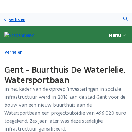
Overslaan
Zoeken
en
Verhalen
naar
de
Menu
inhoud
gaan
Gedaan
Verhalen
met
laden.
Gent - Buurthuis De Waterlelie,
U
bevindt
Watersportbaan
zich
In het kader van de oproep ‘Investeringen in sociale
op:
Gent
infrastructuur’ werd in 2018 aan de stad Gent voor de
-
bouw van een nieuw buurthuis aan de
Buurthuis
Watersportbaan een projectsubsidie van 496.020 euro
De
Waterlelie,
toegekend. Zes jaar later was deze stedelijke
Watersportbaan
infrastructuur gerealiseerd.