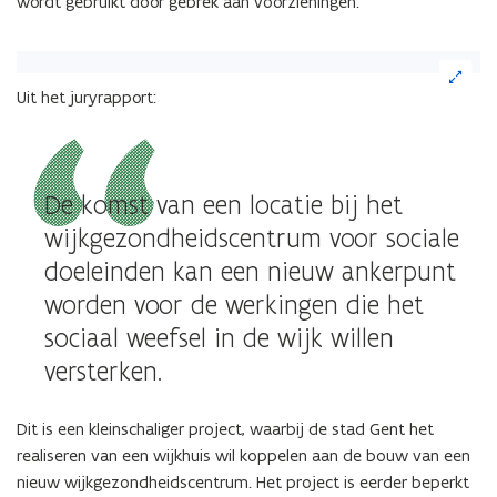
wordt gebruikt door gebrek aan voorzieningen.
(Klik
op
Uit het juryrapport:
de
afbeelding
voor
een
De komst van een locatie bij het
vergrote
weergave)
wijkgezondheidscentrum voor sociale
doeleinden kan een nieuw ankerpunt
worden voor de werkingen die het
sociaal weefsel in de wijk willen
versterken.
Dit is een kleinschaliger project, waarbij de stad Gent het
realiseren van een wijkhuis wil koppelen aan de bouw van een
nieuw wijkgezondheidscentrum. Het project is eerder beperkt