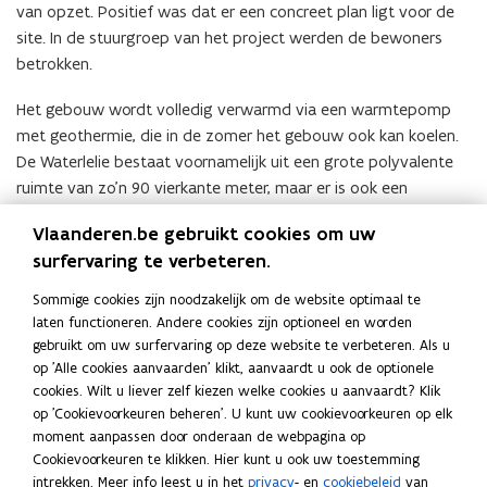
van opzet. Positief was dat er een concreet plan ligt voor de
site. In de stuurgroep van het project werden de bewoners
betrokken.
Het gebouw wordt volledig verwarmd via een warmtepomp
met geothermie, die in de zomer het gebouw ook kan koelen.
De Waterlelie bestaat voornamelijk uit een grote polyvalente
ruimte van zo’n 90 vierkante meter, maar er is ook een
gesprekslokaal voor een wijkwerker, apart sanitair en een
Vlaanderen.be gebruikt cookies om uw
keuken. De diverse ruimtes kunnen allemaal apart gebruikt en
surfervaring te verbeteren.
afgesloten worden. Tot slot is er een groot overdekt terras
dat aansluit op het nabijgelegen park.
Sommige cookies zijn noodzakelijk om de website optimaal te
laten functioneren. Andere cookies zijn optioneel en worden
gebruikt om uw surfervaring op deze website te verbeteren. Als u
Deel deze pagina
op 'Alle cookies aanvaarden' klikt, aanvaardt u ook de optionele
F
L
K
cookies. Wilt u liever zelf kiezen welke cookies u aanvaardt? Klik
a
i
o
op 'Cookievoorkeuren beheren'. U kunt uw cookievoorkeuren op elk
c
n
p
moment aanpassen door onderaan de webpagina op
Cookievoorkeuren te klikken. Hier kunt u ook uw toestemming
e
k
i
intrekken. Meer info leest u in het
privacy
- en
cookiebeleid
van