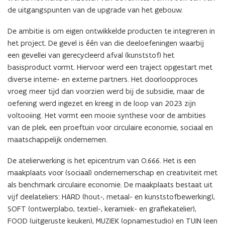
de uitgangspunten van de upgrade van het gebouw.
De ambitie is om eigen ontwikkelde producten te integreren in
het project. De gevel is één van die deeloefeningen waarbij
een gevellei van gerecycleerd afval (kunststof) het
basisproduct vormt. Hiervoor werd een traject opgestart met
diverse interne- en externe partners. Het doorloopproces
vroeg meer tijd dan voorzien werd bij de subsidie, maar de
oefening werd ingezet en kreeg in de loop van 2023 zijn
voltooiing. Het vormt een mooie synthese voor de ambities
van de plek, een proeftuin voor circulaire economie, sociaal en
maatschappelijk ondernemen.
De atelierwerking is het epicentrum van O.666. Het is een
maakplaats voor (sociaal) ondernemerschap en creativiteit met
als benchmark circulaire economie. De maakplaats bestaat uit
vijf deelateliers: HARD (hout-, metaal- en kunststofbewerking),
SOFT (ontwerplabo, textiel-, keramiek- en grafiekatelier),
FOOD (uitgeruste keuken), MUZIEK (opnamestudio) en TUIN (een