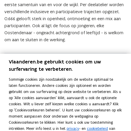
eerste samentuin van en voor de wijk). Per deelatelier worden
verschillende inclusieve en participatieve trajecten opgezet.
O.666 gelooft sterk in openheid, ontmoeting en een mix aan
participanten. Ook al ligt de focus op jongeren, elke
Oostendenaar - ongeacht achtergrond of leeftijd - is welkom
om aan te sluiten in de werking.
(Klik
Vlaanderen.be gebruikt cookies om uw
op
© tussengoed architectuur - stedenbouw
de
surfervaring te verbeteren.
opent
afbeelding
Website tussengoed architectuur - stedenbouw
in
Sommige cookies zijn noodzakelijk om de website optimaal te
voor
nieuw
laten functioneren. Andere cookies zijn optioneel en worden
een
venster
gebruikt om uw surfervaring op deze website te verbeteren. Als u
vergrote
Deel deze pagina
op 'Alle cookies aanvaarden' klikt, aanvaardt u ook de optionele
weergave)
F
L
K
cookies. Wilt u liever zelf kiezen welke cookies u aanvaardt? Klik
a
i
o
op 'Cookievoorkeuren beheren'. U kunt uw cookievoorkeuren op elk
c
n
p
moment aanpassen door onderaan de webpagina op
Cookievoorkeuren te klikken. Hier kunt u ook uw toestemming
e
k
i
intrekken. Meer info leest u in het
privacy
- en
cookiebeleid
van
Neem contact met ons op
b
e
e