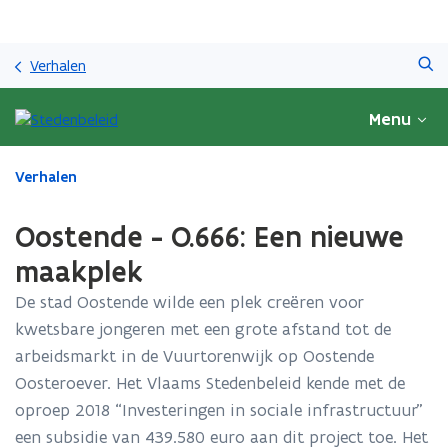
Overslaan
Zoeken
en
Verhalen
naar
de
Menu
inhoud
gaan
Gedaan
Verhalen
met
laden.
Oostende - O.666: Een nieuwe
U
bevindt
maakplek
zich
De stad Oostende wilde een plek creëren voor
op:
Oostende
kwetsbare jongeren met een grote afstand tot de
-
arbeidsmarkt in de Vuurtorenwijk op Oostende
O.666:
Oosteroever. Het Vlaams Stedenbeleid kende met de
Een
nieuwe
oproep 2018 “Investeringen in sociale infrastructuur”
maakplek
een subsidie van 439.580 euro aan dit project toe. Het