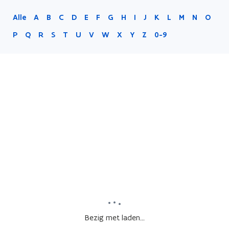
Alle
A
B
C
D
E
F
G
H
I
J
K
L
M
N
O
P
Q
R
S
T
U
V
W
X
Y
Z
0-9
Bezig met laden...