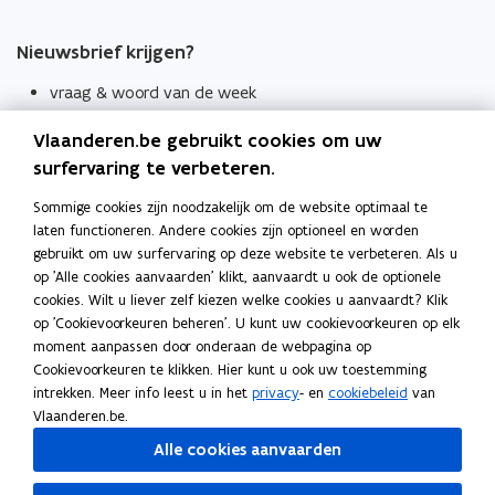
Nieuwsbrief krijgen?
vraag & woord van de week
wekelijks in je mailbox
Vlaanderen.be gebruikt cookies om uw
Schrijf je in
surfervaring te verbeteren.
Thema's
Sommige cookies zijn noodzakelijk om de website optimaal te
laten functioneren. Andere cookies zijn optioneel en worden
Taaladviezen
gebruikt om uw surfervaring op deze website te verbeteren. Als u
op 'Alle cookies aanvaarden' klikt, aanvaardt u ook de optionele
Spellingregels
cookies. Wilt u liever zelf kiezen welke cookies u aanvaardt? Klik
op 'Cookievoorkeuren beheren'. U kunt uw cookievoorkeuren op elk
Tips voor duidelijke taal
moment aanpassen door onderaan de webpagina op
Bekijk ook
Cookievoorkeuren te klikken. Hier kunt u ook uw toestemming
intrekken. Meer info leest u in het
privacy
- en
cookiebeleid
van
Spellingtests
Vlaanderen.be.
Alle cookies aanvaarden
Boek- en webwijzer