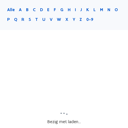
Alle
A
B
C
D
E
F
G
H
I
J
K
L
M
N
O
P
Q
R
S
T
U
V
W
X
Y
Z
0-9
Bezig met laden...