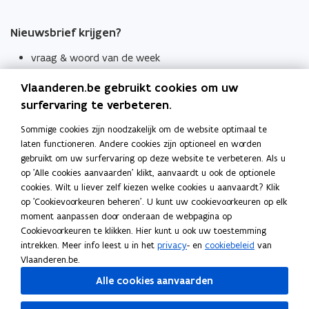
Nieuwsbrief krijgen?
vraag & woord van de week
wekelijks in je mailbox
Vlaanderen.be gebruikt cookies om uw
Schrijf je in
surfervaring te verbeteren.
Thema's
Sommige cookies zijn noodzakelijk om de website optimaal te
laten functioneren. Andere cookies zijn optioneel en worden
Taaladviezen
gebruikt om uw surfervaring op deze website te verbeteren. Als u
op 'Alle cookies aanvaarden' klikt, aanvaardt u ook de optionele
Spellingregels
cookies. Wilt u liever zelf kiezen welke cookies u aanvaardt? Klik
op 'Cookievoorkeuren beheren'. U kunt uw cookievoorkeuren op elk
Tips voor duidelijke taal
moment aanpassen door onderaan de webpagina op
Bekijk ook
Cookievoorkeuren te klikken. Hier kunt u ook uw toestemming
intrekken. Meer info leest u in het
privacy
- en
cookiebeleid
van
Spellingtests
Vlaanderen.be.
Alle cookies aanvaarden
Boek- en webwijzer