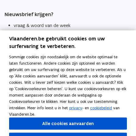
Nieuwsbrief krijgen?
vraag & woord van de week
wekelijks in je mailbox
Vlaanderen.be gebruikt cookies om uw
Schrijf je in
surfervaring te verbeteren.
Thema's
Sommige cookies zijn noodzakelijk om de website optimaal te
laten functioneren. Andere cookies zijn optioneel en worden
Taaladviezen
gebruikt om uw surfervaring op deze website te verbeteren. Als u
op 'Alle cookies aanvaarden' klikt, aanvaardt u ook de optionele
Spellingregels
cookies. Wilt u liever zelf kiezen welke cookies u aanvaardt? Klik
op 'Cookievoorkeuren beheren'. U kunt uw cookievoorkeuren op elk
Tips voor duidelijke taal
moment aanpassen door onderaan de webpagina op
Bekijk ook
Cookievoorkeuren te klikken. Hier kunt u ook uw toestemming
intrekken. Meer info leest u in het
privacy
- en
cookiebeleid
van
Spellingtests
Vlaanderen.be.
Alle cookies aanvaarden
Boek- en webwijzer