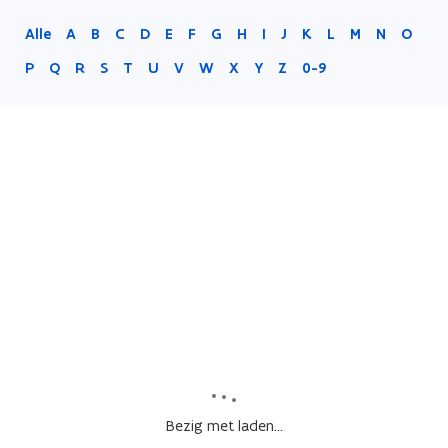
Alle
A
B
C
D
E
F
G
H
I
J
K
L
M
N
O
P
Q
R
S
T
U
V
W
X
Y
Z
0-9
Bezig met laden...