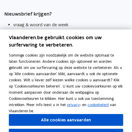
Nieuwsbrief krijgen?
vraag & woord van de week
wekelijks in je mailbox
Vlaanderen.be gebruikt cookies om uw
Schrijf je in
surfervaring te verbeteren.
Thema's
Sommige cookies zijn noodzakelijk om de website optimaal te
laten functioneren. Andere cookies zijn optioneel en worden
Taaladviezen
gebruikt om uw surfervaring op deze website te verbeteren. Als u
op 'Alle cookies aanvaarden' klikt, aanvaardt u ook de optionele
Spellingregels
cookies. Wilt u liever zelf kiezen welke cookies u aanvaardt? Klik
op 'Cookievoorkeuren beheren'. U kunt uw cookievoorkeuren op elk
Tips voor duidelijke taal
moment aanpassen door onderaan de webpagina op
Bekijk ook
Cookievoorkeuren te klikken. Hier kunt u ook uw toestemming
intrekken. Meer info leest u in het
privacy
- en
cookiebeleid
van
Spellingtests
Vlaanderen.be.
Alle cookies aanvaarden
Boek- en webwijzer