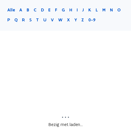
Alle
A
B
C
D
E
F
G
H
I
J
K
L
M
N
O
P
Q
R
S
T
U
V
W
X
Y
Z
0-9
Bezig met laden...