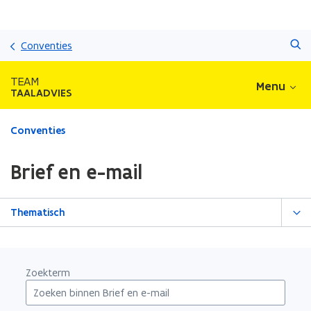
Overslaan
Zoeken
en
Conventies
naar
de
TEAM
Menu
inhoud
TAALADVIES
gaan
Gedaan
Conventies
met
laden.
Brief en e-mail
U
bevindt
zich
Thematisch
op:
Brief
en
e-
Zoekterm
mail