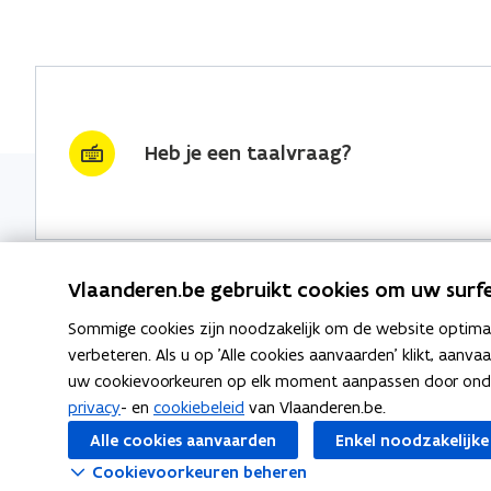
Heb je een taalvraag?
Vlaanderen.be gebruikt cookies om uw surfe
Sommige cookies zijn noodzakelijk om de website optimaal
Nieuwsbrief krijgen?
Thema's
verbeteren. Als u op 'Alle cookies aanvaarden' klikt, aanva
uw cookievoorkeuren op elk moment aanpassen door ondera
vraag & woord van de week
Taaladvie
privacy
- en
cookiebeleid
van Vlaanderen.be.
wekelijks in je mailbox
Alle cookies aanvaarden
Enkel noodzakelijke
Spellingre
Schrijf je in
Cookievoorkeuren beheren