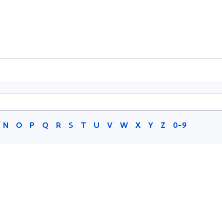
N
O
P
Q
R
S
T
U
V
W
X
Y
Z
0-9