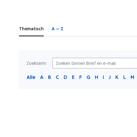
bevindt
zich
op:
Thematisch
A — Z
Brief
en
e-
mail
Zoekterm
Alle
A
B
C
D
E
F
G
H
I
J
K
L
M