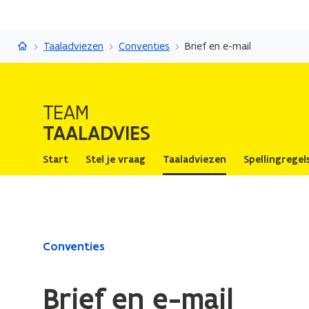
Taaladvies
Taaladviezen
Conventies
Brief en e-mail
TEAM
TAALADVIES
Start
Stel je vraag
Taaladviezen
Spellingregel
Gedaan
Conventies
met
laden.
Brief en e-mail
U