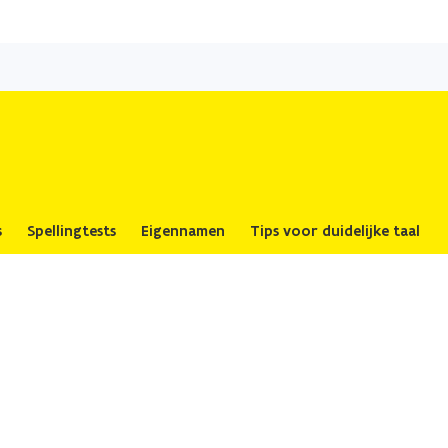
Overslaan
en
naar
de
inhoud
gaan
s
Spellingtests
Eigennamen
Tips voor duidelijke taal