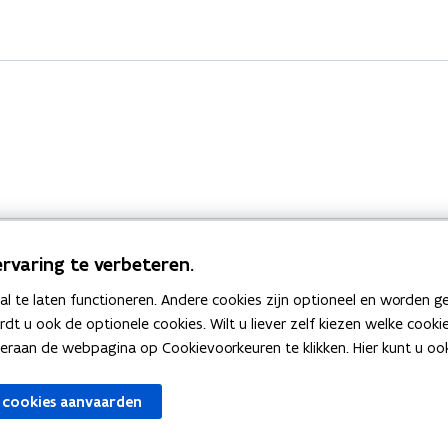
rvaring te verbeteren.
 te laten functioneren. Andere cookies zijn optioneel en worden g
Bekijk ook
ardt u ook de optionele cookies. Wilt u liever zelf kiezen welke cook
an de webpagina op Cookievoorkeuren te klikken. Hier kunt u ook 
zen
Spellingtests
 cookies aanvaarden
gels
Boek- en webwijzer